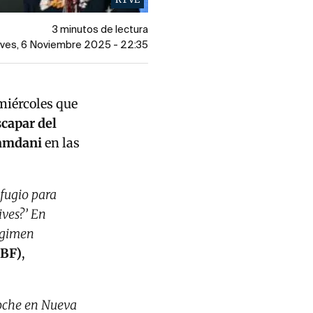
3 minutos de lectura
eves, 6 Noviembre 2025 - 22:35
 miércoles que
scapar del
amdani
en las
fugio para
ves?’ En
régimen
ABF)
,
noche en Nueva