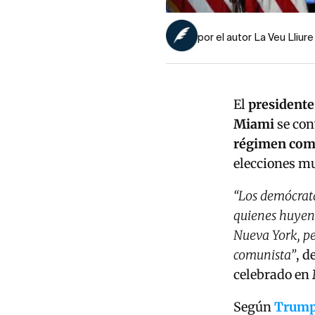
por el autor La Veu Lliure
El
presidente
Miami
se con
régimen com
elecciones mu
“Los demócrata
quienes huyen
Nueva York, pe
comunista”
, d
celebrado en
Según
Trum