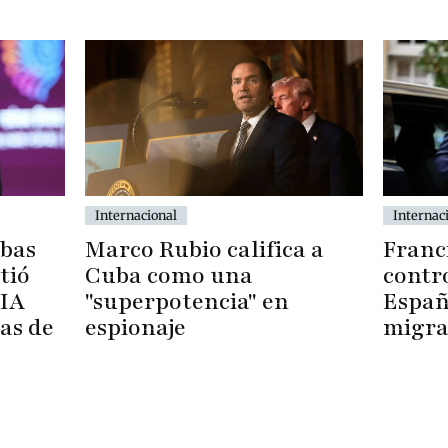
Internac
Internacional
ebas
Franc
Marco Rubio califica a
tió
contro
Cuba como una
 IA
España
"superpotencia" en
as de
migra
espionaje