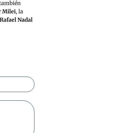
 también
r Milei
, la
Rafael Nadal