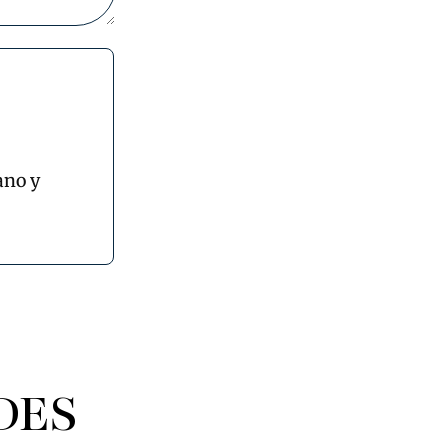
ano y
DES