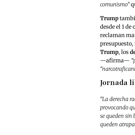
comunismo”
qu
Trump
tambié
desde el 1 de 
reclaman ma
presupuesto,
Trump
, los
d
—afirma—
“
“narcotrafican
Jornada l
“La derecha ra
provocando qu
se queden sin 
queden atrapad