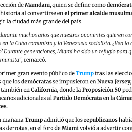
lección de
Mamdani
, quien se define como
demócrata
historia al convertirse en
el primer alcalde musulm
gir la ciudad más grande del país.
durante muchos años que nuestros oponentes quieren con
 en la Cuba comunista y la Venezuela socialista. ¿Ven lo
s? Durante generaciones, Miami ha sido un refugio para 
comunista”
, remarcó.
l primer gran evento público de
Trump
tras las elecci
s que los
demócratas
se impusieron en
Nueva Jersey,
 también en
California
, donde la
Proposición 50
podr
scaños adicionales al
Partido Demócrata
en la
Cámar
tes
.
la mañana
Trump
admitió que los
republicanos
habí
as derrotas, en el foro de
Miami
volvió a advertir co