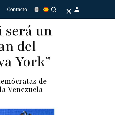
Menú
Contacto
Buscar
de
 será un
cuenta
de
an del
usuario
va York”
 demócratas de
 la Venezuela