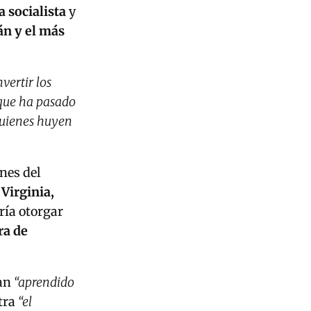
 socialista
y
án y el más
vertir los
 que ha pasado
quienes huyen
ones del
 Virginia,
ía otorgar
a de
an
“aprendido
ntra
“el