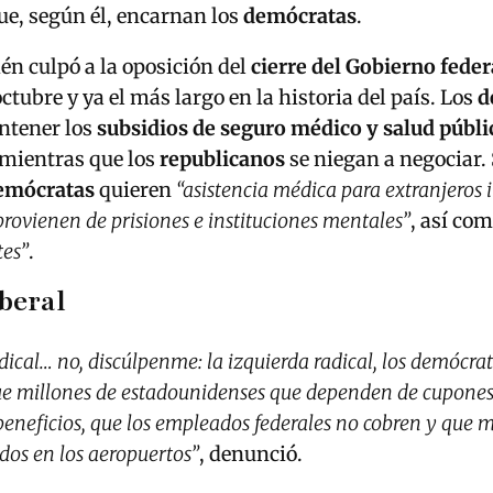
e, según él, encarnan los
demócratas
.
n culpó a la oposición del
cierre del Gobierno feder
octubre y ya el más largo en la historia del país. Los
d
ntener los
subsidios de seguro médico y salud públi
 mientras que los
republicanos
se niegan a negociar.
emócratas
quieren
“asistencia médica para extranjeros i
provienen de prisiones e instituciones mentales”
, así co
tes”
.
iberal
dical… no, discúlpenme: la izquierda radical, los demócrat
e millones de estadounidenses que dependen de cupones
beneficios, que los empleados federales no cobren y que mi
os en los aeropuertos”
, denunció.