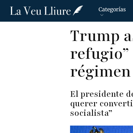
Categorías
Pasar
Trump a
al
contenido
refugio”
principal
régimen
El presidente d
querer converti
socialista”