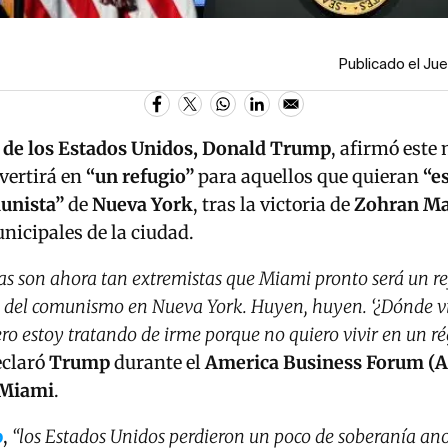
Publicado el Ju
 de los Estados Unidos, Donald Trump
, afirmó este
vertirá en
“un refugio”
para aquellos que quieran
“e
unista”
de
Nueva York
, tras la victoria de
Zohran M
nicipales de la ciudad.
s son ahora tan extremistas que Miami pronto será un re
 del comunismo en Nueva York. Huyen, huyen. ‘¿Dónde vi
ro estoy tratando de irme porque no quiero vivir en un 
eclaró
Trump
durante el
America Business Forum (
Miami
.
p
,
“los Estados Unidos perdieron un poco de soberanía a