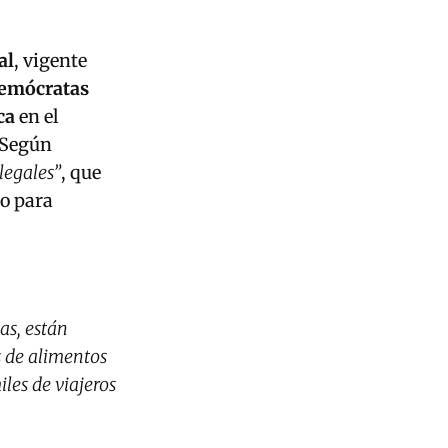
al
, vigente
emócratas
ca
en el
 Según
legales”
, que
mo para
as, están
 de alimentos
les de viajeros