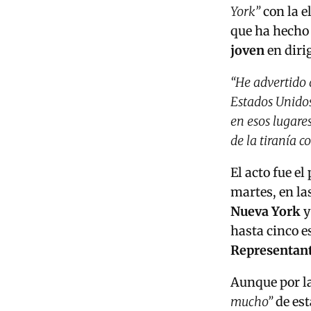
York”
con la e
que ha hecho 
joven
en diri
“He advertido 
Estados Unidos
en esos lugare
de la tiranía 
El acto fue e
martes, en la
Nueva York
y
hasta cinco e
Representan
Aunque por 
mucho”
de est