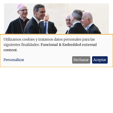
Utilizamos cookies y tratamos datos personales para las
Uso
siguientes finalidades:
Funcional & Embedded external
de
content
.
datos
Personalizar
Rechazar
Aceptar
personales
Internacional
y
Sánchez defiende que una
cookies
inmigración “ordenada” hace
entender que “la dignidad está por
encima de la desinformación”