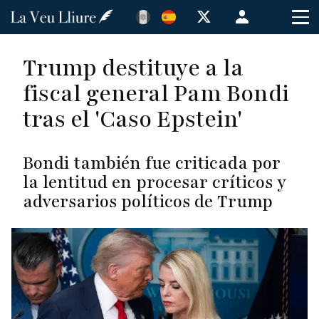
Pasar
Menú
al
de
contenido
cuenta
Trump destituye a la
principal
de
fiscal general Pam Bondi
usuario
tras el 'Caso Epstein'
Bondi también fue criticada por
la lentitud en procesar críticos y
adversarios políticos de Trump