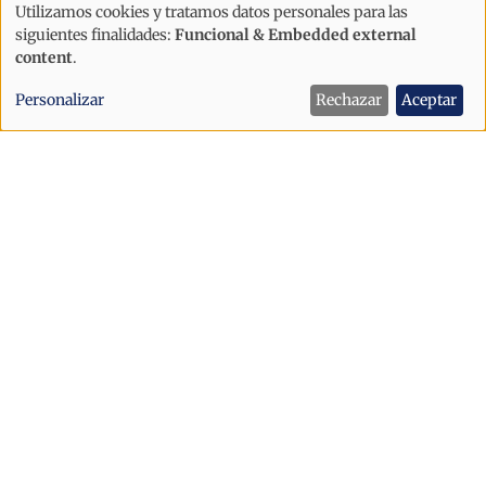
Utilizamos cookies y tratamos datos personales para las
Uso
siguientes finalidades:
Funcional & Embedded external
de
content
.
datos
Personalizar
Rechazar
Aceptar
personales
y
cookies
Política
"Andorra solo avanzará si sabemos
acoger"