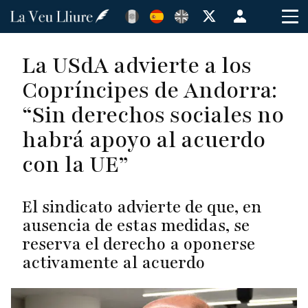
Pasar
Menú
al
de
contenido
cuenta
La USdA advierte a los
principal
de
Copríncipes de Andorra:
usuario
“Sin derechos sociales no
habrá apoyo al acuerdo
con la UE”
El sindicato advierte de que, en
ausencia de estas medidas, se
reserva el derecho a oponerse
activamente al acuerdo