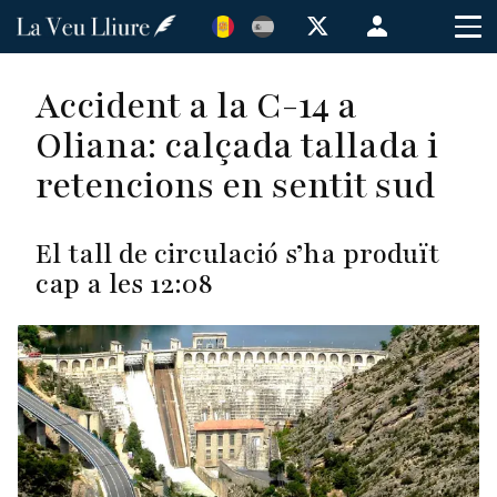
Vés
Menú
al
de
contingut
cuenta
Accident a la C-14 a
de
Oliana: calçada tallada i
usuario
retencions en sentit sud
El tall de circulació s’ha produït
cap a les 12:08