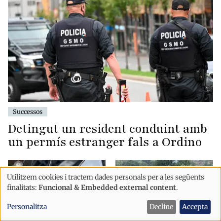
Successos
Detingut un resident conduint amb
un permís estranger fals a Ordino
Utilitzem cookies i tractem dades personals per a les següents
Ús
finalitats:
Funcional & Embedded external content
.
de
Personalitza
Decline
Accepta
dades