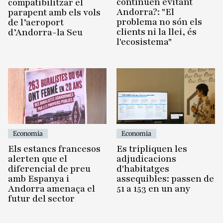
continuen evitant
compatibilitzar el
Andorra?: "El
parapent amb els vols
problema no són els
de l’aeroport
clients ni la llei, és
d’Andorra-la Seu
l'ecosistema"
Economia
Economia
Es tripliquen les
Els estancs francesos
adjudicacions
alerten que el
d'habitatges
diferencial de preu
assequibles: passen de
amb Espanya i
51 a 153 en un any
Andorra amenaça el
futur del sector