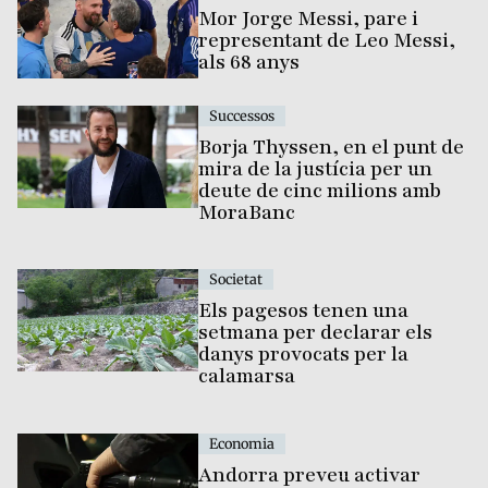
Mor Jorge Messi, pare i
representant de Leo Messi,
als 68 anys
Successos
Borja Thyssen, en el punt de
mira de la justícia per un
deute de cinc milions amb
MoraBanc
Societat
Els pagesos tenen una
setmana per declarar els
danys provocats per la
calamarsa
Economia
Andorra preveu activar