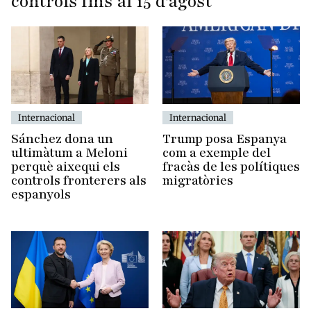
controls fins al 15 d'agost
Internacional
Internacional
Sánchez dona un
Trump posa Espanya
ultimàtum a Meloni
com a exemple del
perquè aixequi els
fracàs de les polítiques
controls fronterers als
migratòries
espanyols