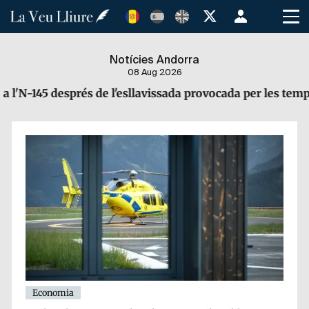
Vés
Menú
al
de
contingut
cuenta
Notícies Andorra
de
08 Aug 2026
usuario
esllavissada provocada per les tempestes
L'Enq
Economia