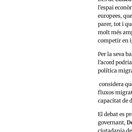
l’espai econò
europees, que
parer, tot i 
molt més ampl
competir en i
Per la seva b
l’acord podri
política migr
considera que
fluxos migrat
capacitat de d
El debat es p
governant,
D
ciutadania dec