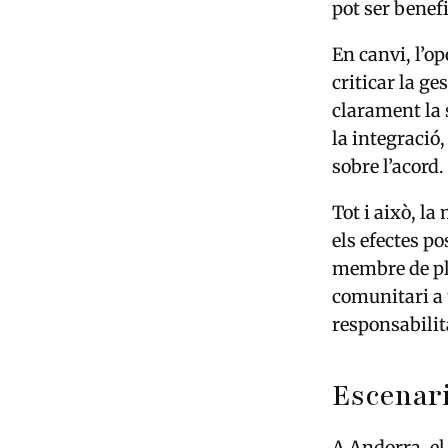
pot ser benefi
En canvi, l’o
criticar la g
clarament la 
la integració
sobre l’acord.
Tot i això, l
els efectes po
membre de ple
comunitari a 
responsabilit
Escenar
A
Andorra
, e