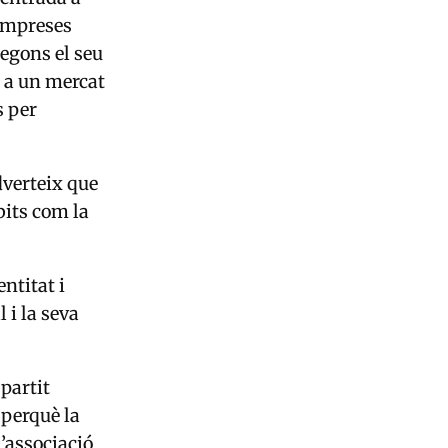
 empreses
egons el seu
r a un mercat
s per
dverteix que
bits com la
ntitat i
 i la seva
 partit
perquè la
d’associació