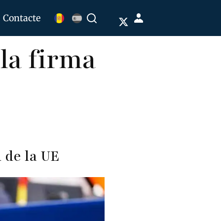
Menú
Contacte
Buscar
de
 la firma
cuenta
de
b
usuario
l de la UE