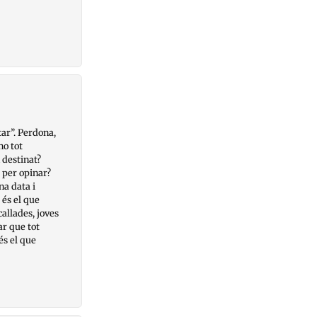
tar”. Perdona,
ho tot
 destinat?
 per opinar?
na data i
 és el que
allades, joves
ar que tot
és el que