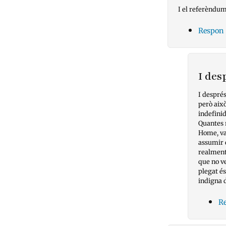
I el referèndum
Respon
I des
I després
però això
indefinid
Quantes 
Home, va.
assumir e
realment
que no v
plegat és
indigna d
R