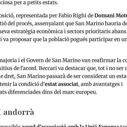
ciosa per a petits estats.
posició, representada per Fabio Righi de
Domani Motu
estió del procés, assenyalant que San Marino hauria de
seva estratègia econòmica i sectors prioritaris abans
, i va proposar que la població pogués participar en u
a majoria i el Govern de San Marino van reafirmar la 
sitius de l’acord. Beccari va destacar que, tot i no ser 
 dret, San Marino passarà de ser considerat un esta
tenir la condició d’
estat associat
, amb avantatges i
ats diferenciades dins del marc europeu.
i andorrà
l possible
acord d’associació amb la
Unió Europea
ta