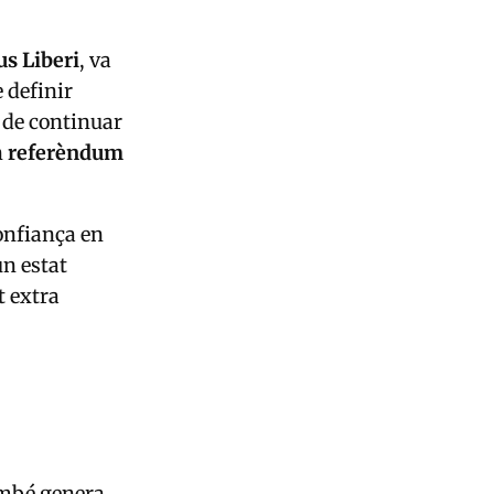
s Liberi
, va
 definir
 de continuar
n
referèndum
confiança en
un estat
t extra
mbé genera