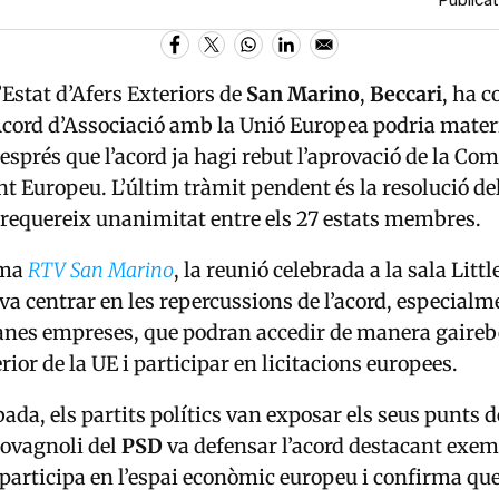
Publicat
’Estat d’Afers Exteriors de
San Marino
,
Beccari
, ha 
’Acord d’Associació amb la Unió Europea podria materi
després que l’acord ja hagi rebut l’aprovació de la Co
nt Europeu. L’últim tràmit pendent és la resolució de
requereix unanimitat entre els 27 estats membres.
rma
RTV San Marino
, la reunió celebrada a la sala Litt
va centrar en les repercussions de l’acord, especialme
janes empreses, que podran accedir de manera gaireb
rior de la UE i participar en licitacions europees.
ada, els partits polítics van exposar els seus punts de
iovagnoli del
PSD
va defensar l’acord destacant exe
 participa en l’espai econòmic europeu i confirma que