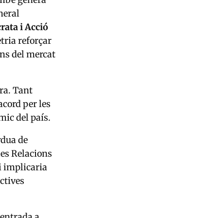
neral
crata
i
Acció
tria reforçar
ins del mercat
ra. Tant
acord per les
mic del país.
rdua de
 les Relacions
i implicaria
ctives
’entrada a