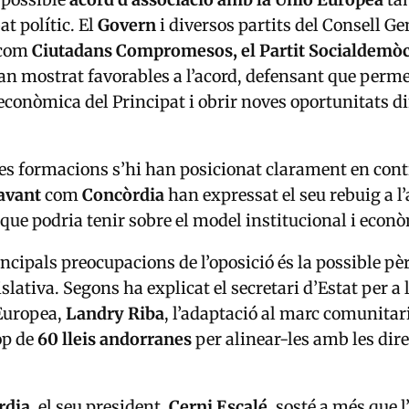
t polític. El
Govern
i diversos partits del
Consell Ge
com
Ciutadans Compromesos
, el
Partit Socialdemò
n mostrat favorables a l’acord, defensant que perme
 econòmica del Principat i obrir noves oportunitats d
res formacions s’hi han posicionat clarament en cont
avant
com
Concòrdia
han expressat el seu rebuig a l’
que podria tenir sobre el model institucional i econò
incipals preocupacions de l’oposició és la possible pè
slativa. Segons ha explicat el secretari d’Estat per a
Europea,
Landry Riba
, l’adaptació al marc comunitar
op de
60 lleis andorranes
per alinear-les amb les dire
rdia
, el seu president,
Cerni Escalé
, sosté a més que l