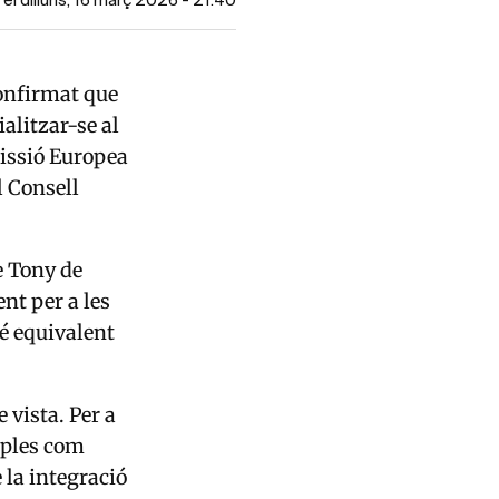
 el dilluns, 16 març 2026 - 21:40
confirmat que
alitzar-se al
missió Europea
l Consell
le Tony de
nt per a les
é equivalent
 vista. Per a
mples com
 la integració