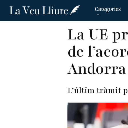
Categories
Vés
La UE pr
al
contingut
de l’aco
Andorra
L’últim tràmit p