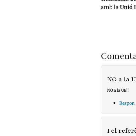
amb la
Unió 
Comenta
NO a la U
NO a la UE!!
Respon
I el ref