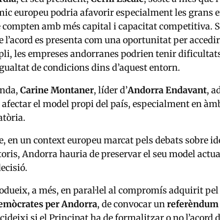
mic europeu podria afavorir especialment les grans
 compten amb més capital i capacitat competitiva. S
que l’acord es presenta com una oportunitat per accedi
i, les empreses andorranes podrien tenir dificultat
gualtat de condicions dins d’aquest entorn.
anda,
Carine Montaner
, líder d’
Andorra Endavant
, a
a afectar el model propi del país, especialment en àm
atòria.
, en un context europeu marcat pels debats sobre ide
oris, Andorra hauria de preservar el seu model actual
ecisió.
rodueix, a més, en paral·lel al compromís adquirit pel
emòcrates per Andorra
, de convocar un
referèndum
ideixi si el Principat ha de formalitzar o no l’acord 