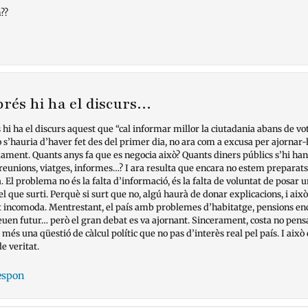
??
prés hi ha el discurs…
 hi ha el discurs aquest que “cal informar millor la ciutadania abans de vo
 s’hauria d’haver fet des del primer dia, no ara com a excusa per ajornar-
ament. Quants anys fa que es negocia això? Quants diners públics s’hi han
reunions, viatges, informes…? I ara resulta que encara no estem preparats
 El problema no és la falta d’informació, és la falta de voluntat de posar u
l que surti. Perquè si surt que no, algú haurà de donar explicacions, i això
 incomoda. Mentrestant, el país amb problemes d’habitatge, pensions enc
euen futur… però el gran debat es va ajornant. Sincerament, costa no pens
 més una qüestió de càlcul polític que no pas d’interès real pel país. I això 
e veritat.
espon