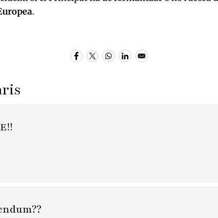
Europea
.
ris
E!!
erèndum??