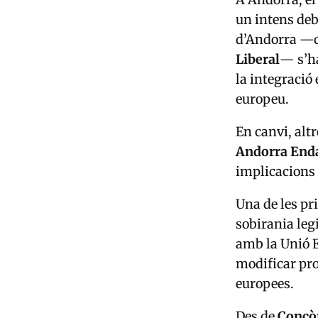
un intens deba
d’Andorra
—
Liberal
— s’ha
la integració
europeu.
En canvi, alt
Andorra End
implicacions 
Una de les pr
sobirania legi
amb la Unió 
modificar pr
europees.
Des de
Concò