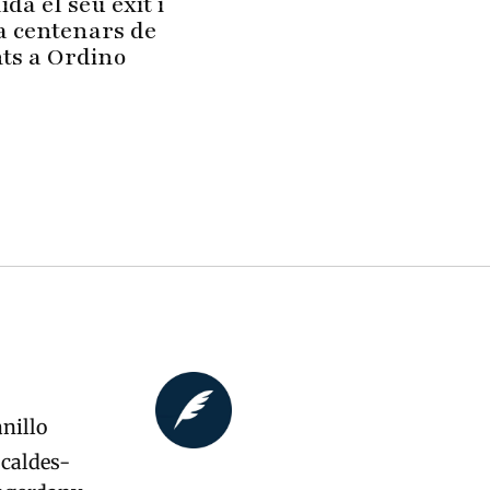
ida el seu èxit i
a centenars de
nts a Ordino
nillo
caldes-