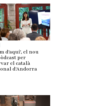
'm d'aquí', el nou
òdcast per
var el català
ional d'Andorra