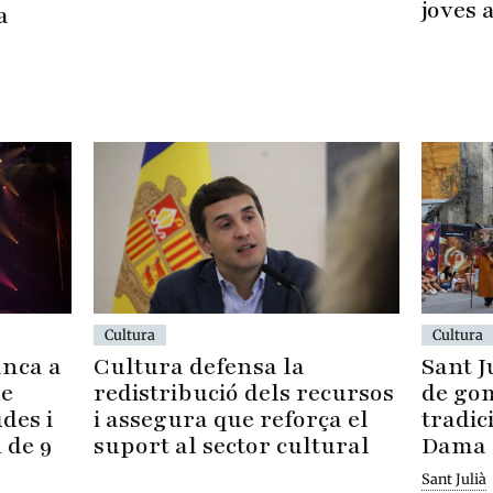
joves 
a
Cultura
Cultura
Cultura defensa la
anca a
Sant J
redistribució dels recursos
de
de gom
i assegura que reforça el
des i
tradic
suport al sector cultural
 de 9
Dama 
Sant Julià