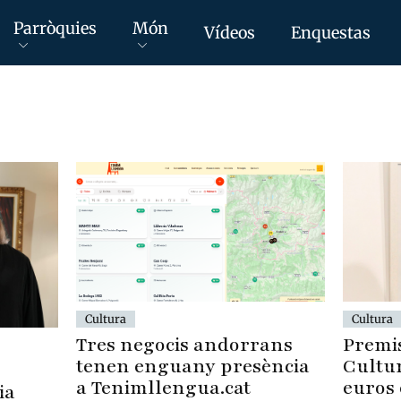
Parròquies
Món
Vídeos
Enquestas
Cultura
Cultura
Tres negocis andorrans
Premis
tenen enguany presència
Cultur
a Tenimllengua.cat
euros 
ia