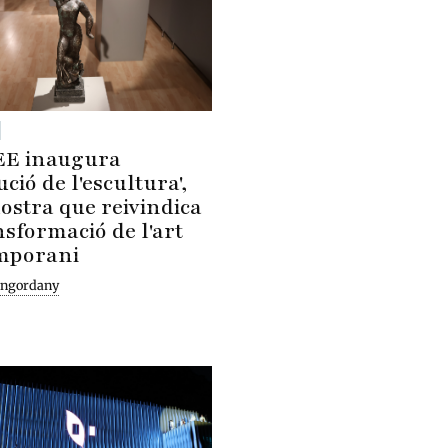
EE inaugura
ció de l'escultura',
stra que reivindica
nsformació de l'art
mporani
Engordany