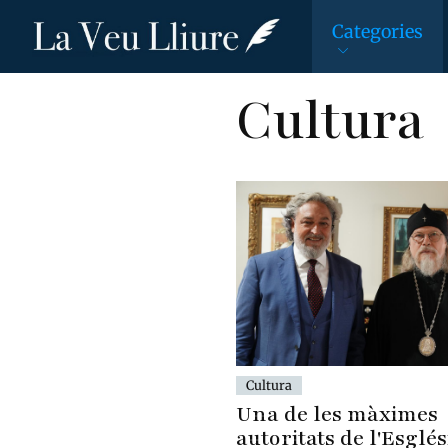
Categories
Vés
Cultura
al
contingut
Cultura
Una de les màximes
autoritats de l'Esglés