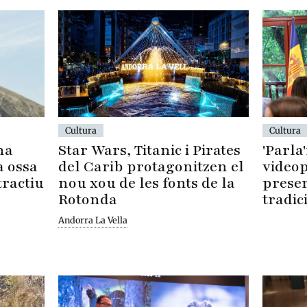
Cultura
Cultura
Star Wars, Titanic i Pirates
'Parla
na
del Carib protagonitzen el
videop
a ossa
nou xou de les fonts de la
preser
tractiu
Rotonda
tradic
Andorra La Vella