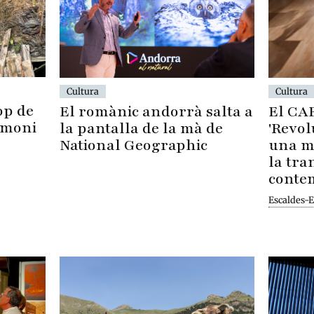
Cultura
Cultura
op de
El CA
El romànic andorrà salta a
imoni
'Revolu
la pantalla de la mà de
una mo
National Geographic
la tra
conte
Escaldes-