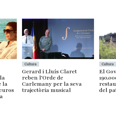
Cultura
Cultura
El Gov
Gerard i Lluís Claret
190.00
reben l’Orde de
la
restau
Carlemany per la seva
 la
del pa
trajectòria musical
 euros
a