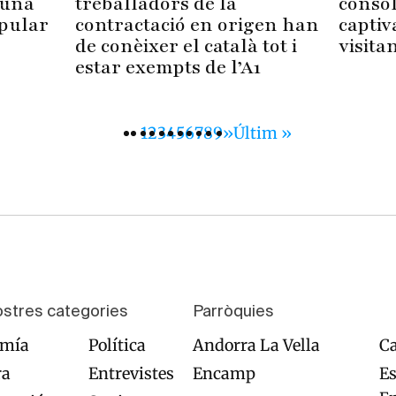
treballadors de la
consol
 una
contractació en origen han
captiv
opular
de conèixer el català tot i
visita
estar exempts de l’A1
Pàgina
1
Pàgina
2
Pàgina
3
Pàgina
4
Pàgina
5
Pàgina
6
Pàgina
7
Pàgina
8
Pàgina
9
Pàgina
››
Última
Últim »
actual
següent
pàgina
ostres categories
Parròquies
omía
Política
Andorra La Vella
Ca
ra
Entrevistes
Encamp
Es