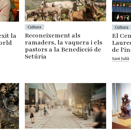
Cultura
Cultura
Reconeixement als
El Cen
xit la
ramaders, la vaquera i els
Laured
orld
pastors a la Benedicció de
de l’i
Setúria
Sant Julià