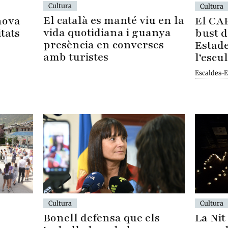
Cultura
Cultura
El català es manté viu en la
El CA
nova
vida quotidiana i guanya
bust d
itats
presència en converses
Estade
amb turistes
l’escu
Escaldes-
Cultura
Cultura
Bonell defensa que els
La Nit