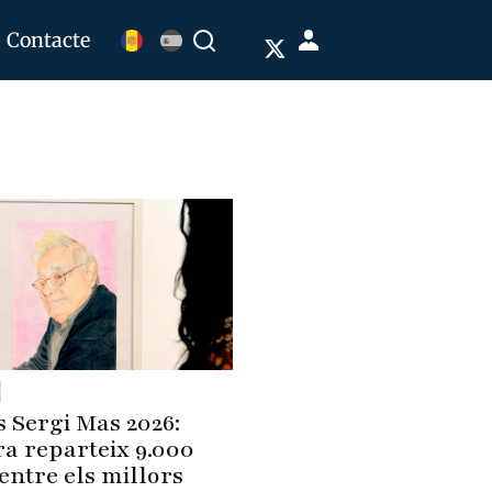
Menú
Contacte
Buscar
de
cuenta
de
usuario
 Sergi Mas 2026:
a reparteix 9.000
entre els millors