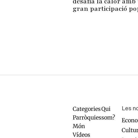
desafia la calor amb
gran participació p
Paginació
Categories
Qui
Navegación
Pie
Les n
principal
de
Parròquies
som?
Econ
página
Món
Cultu
Vídeos