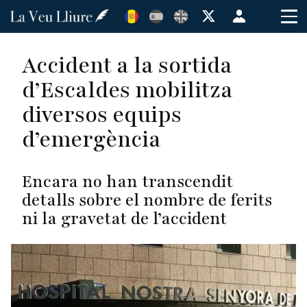
Vés
Menú
al
de
contingut
cuenta
Accident a la sortida
de
d’Escaldes mobilitza
usuario
diversos equips
d’emergència
Encara no han transcendit
detalls sobre el nombre de ferits
ni la gravetat de l’accident