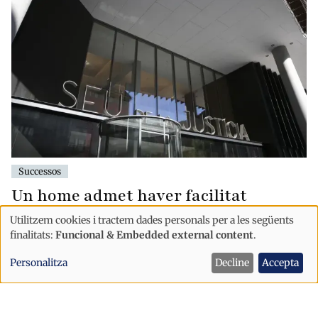
Successos
Un home admet haver facilitat
cocaïna a diversos consumidors
Utilitzem cookies i tractem dades personals per a les següents
durant el judici per narcotràfic a
Ús
finalitats:
Funcional & Embedded external content
.
Andorra
de
Personalitza
Decline
Accepta
dades
personals
i