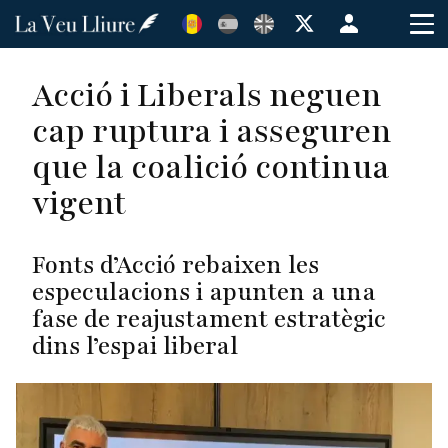
Vés
Menú
al
de
contingut
cuenta
Acció i Liberals neguen
de
cap ruptura i asseguren
usuario
que la coalició continua
vigent
Fonts d’Acció rebaixen les
especulacions i apunten a una
fase de reajustament estratègic
dins l’espai liberal