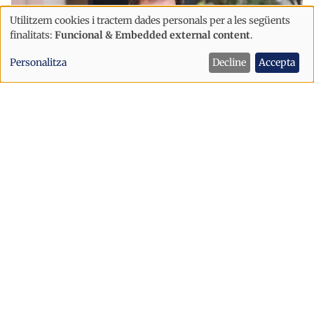
Utilitzem cookies i tractem dades personals per a les següents
Ús
finalitats:
Funcional & Embedded external content
.
de
Personalitza
Decline
Accepta
dades
personals
i
cookies
Política
Sant Julià afronta la festa major amb
un dispositiu de seguretat reforçat
després dels incidents d’Escaldes
Sant Julià