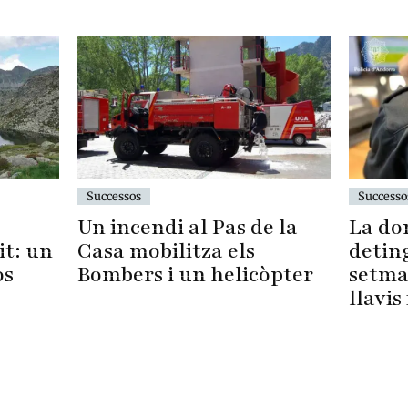
Successo
Successos
La do
Un incendi al Pas de la
t: un
detin
Casa mobilitza els
os
setma
Bombers i un helicòpter
llavis