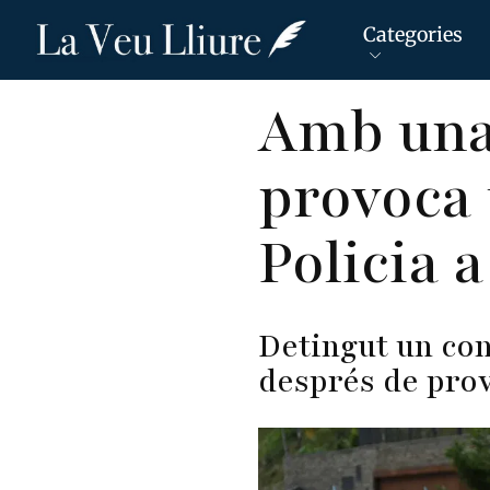
Categories
Vés
Amb una 
al
contingut
provoca u
Policia 
Detingut un con
després de prov