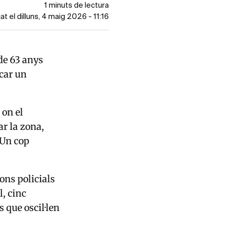
1 minuts de lectura
at el dilluns, 4 maig 2026 - 11:16
e 63 anys
car un
 on el
ar la zona,
 Un cop
ns policials
l, cinc
 que oscil·len