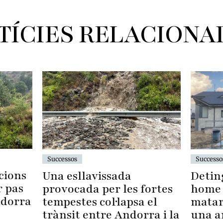
TÍCIES RELACIONA
Successo
Successos
cions
Detin
Una esllavissada
r pas
home 
provocada per les fortes
ndorra
matar
tempestes col·lapsa el
una a
trànsit entre Andorra i la