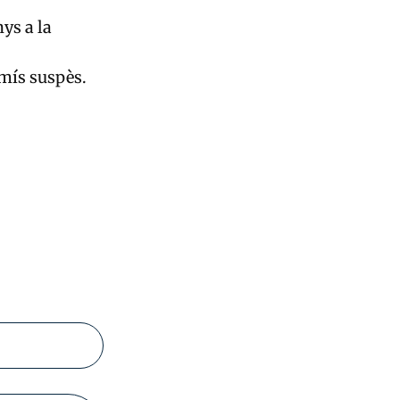
ys a la
rmís suspès.