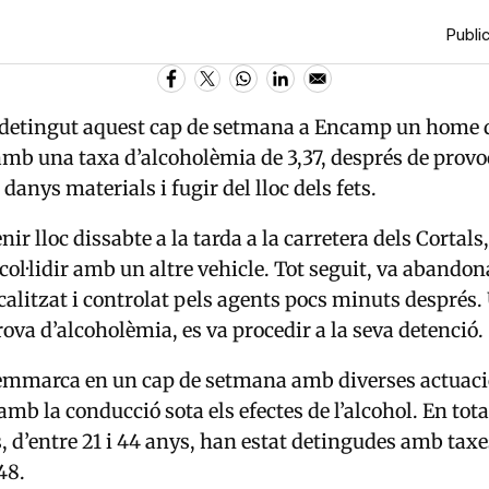
Public
 detingut aquest cap de setmana a
Encamp
un home d
mb una taxa d’alcoholèmia de 3,37, després de provo
anys materials i fugir del lloc dels fets.
enir lloc dissabte a la tarda a la carretera dels Cortals,
col·lidir amb un altre vehicle. Tot seguit, va abandon
ocalitzat i controlat pels agents pocs minuts després.
rova d’alcoholèmia, es va procedir a la seva detenció.
’emmarca en un cap de setmana amb diverses actuacio
mb la conducció sota els efectes de l’alcohol. En tota
 d’entre 21 i 44 anys, han estat detingudes amb taxes
48.