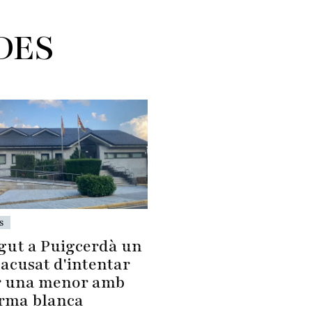
DES
s
gut a Puigcerdà un
acusat d'intentar
 una menor amb
rma blanca