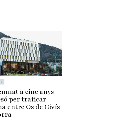
s
mnat a cinc anys
só per traficar
a entre Os de Civís
orra