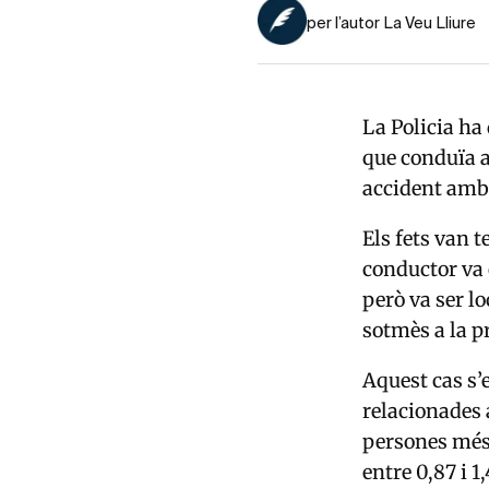
per l’autor La Veu Lliure
La Policia ha
que conduïa a
accident amb d
Els fets van t
conductor va 
però va ser l
sotmès a la p
Aquest cas s
relacionades a
persones més,
entre 0,87 i 1,