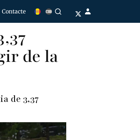
Menú
Contacte
Buscar
de
3,37
cuenta
de
ir de la
usuario
a de 3,37