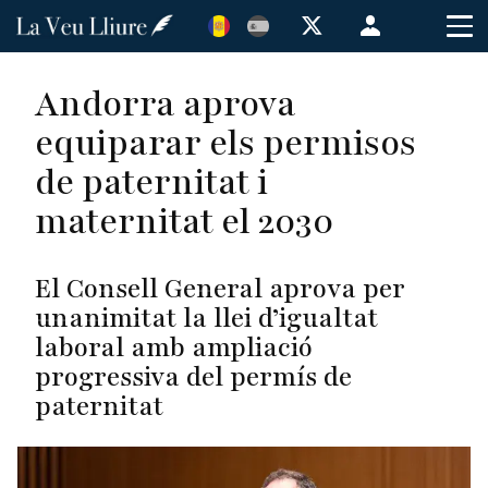
Vés
Menú
al
de
contingut
cuenta
Andorra aprova
de
equiparar els permisos
usuario
de paternitat i
maternitat el 2030
El Consell General aprova per
unanimitat la llei d’igualtat
laboral amb ampliació
progressiva del permís de
paternitat