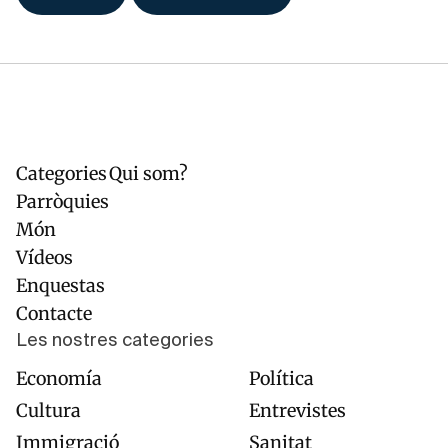
Categories
Qui som?
Navegación
Pie
principal
de
Parròquies
página
Món
Vídeos
Enquestas
Contacte
Les nostres categories
Economía
Política
Cultura
Entrevistes
Immigració
Sanitat