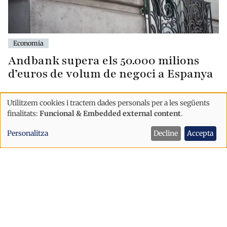
Economia
Andbank supera els 50.000 milions
d’euros de volum de negoci a Espanya
Utilitzem cookies i tractem dades personals per a les següents
Ús
finalitats:
Funcional & Embedded external content
.
de
Personalitza
Decline
Accepta
dades
personals
i
cookies