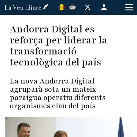
Vés
Menú
al
de
contingut
cuenta
Andorra Digital es
de
reforça per liderar la
usuario
transformació
tecnològica del país
La nova Andorra Digital
agruparà sota un mateix
paraigua operatiu diferents
organismes clau del país