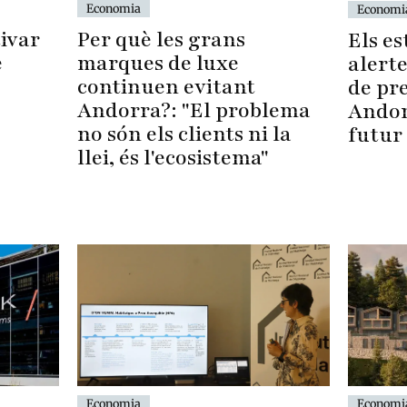
Economia
Economi
Per què les grans
ivar
Els es
marques de luxe
e
alerte
continuen evitant
de pr
Andorra?: "El problema
Andor
no són els clients ni la
futur 
llei, és l'ecosistema"
Economia
Economi