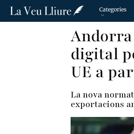
Categories
Vés
Andorra 
al
contingut
digital p
UE a part
La nova normati
exportacions a