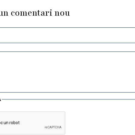
un comentari nou
A