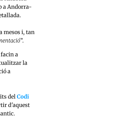
ap a Andorra-
etallada.
a mesos i, tan
ementació
”.
facin a
ualitzar la
ció a
its del
Codi
tir d'aquest
antic.