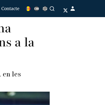
Menú
Contacte
Buscar
de
ma
cuenta
de
ns a la
usuario
 en les