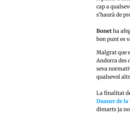
cap a qualsev
s'haurà de pr
Bonet
ha afeg
bon punt es va
Malgrat que e
Andorra des d
seva normativ
qualsevol altr
La finalitat d
Duaner de la
dimarts ja no