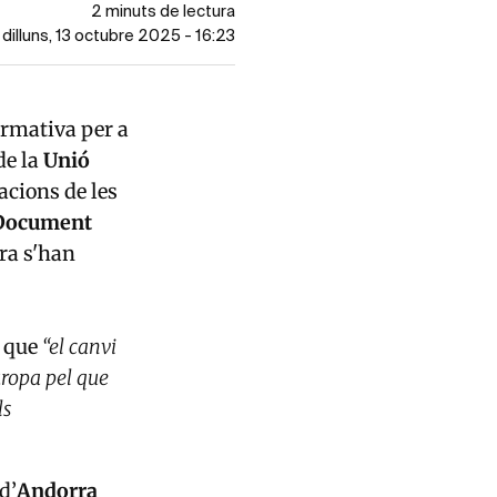
2 minuts de lectura
 dilluns, 13 octubre 2025 - 16:23
ormativa per a
de la
Unió
acions de les
ocument
ra s'han
que
“el canvi
uropa pel que
ls
d’
Andorra