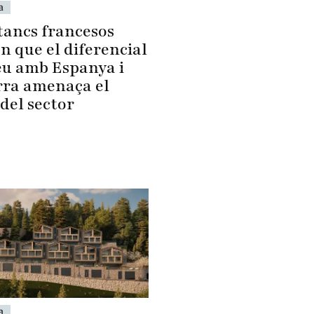
a
tancs francesos
n que el diferencial
eu amb Espanya i
ra amenaça el
del sector
a