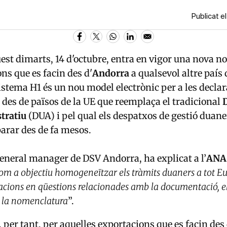
Publicat el
uest dimarts, 14 d'octubre, entra en vigor una nova n
ns que es facin des d'
Andorra
a qualsevol altre país 
sistema H1 és un nou model electrònic per a les declar
des de països de la UE que reemplaça el tradicional
D
tratiu
(DUA) i pel qual els despatxos de gestió duane
arar des de fa mesos.
general manager de DSV Andorra, ha explicat a l’
ANA
com a objectiu homogeneïtzar els tràmits duaners a tot E
tacions en qüestions relacionades amb la documentació, e
i la nomenclatura
”.
, per tant, per aquelles exportacions que es facin des 