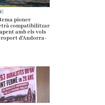
a
stema pioner
trà compatibilitzar
apent amb els vols
aeroport d’Andorra-