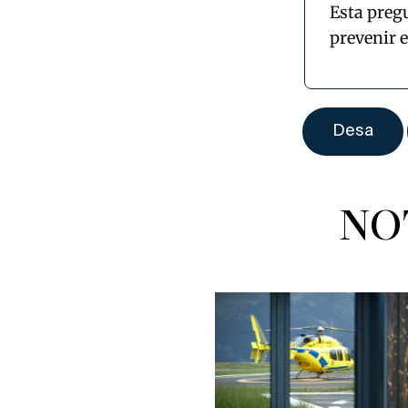
Esta preg
prevenir 
NO