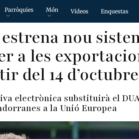
Parròquies
Món
Vídeos
Enquestas
estrena nou siste
er a les exportacio
ir del 14 d’octubre
va electrònica substituirà el DUA
ndorranes a la Unió Europea