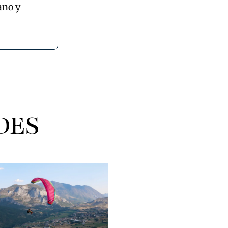
ano y
DES