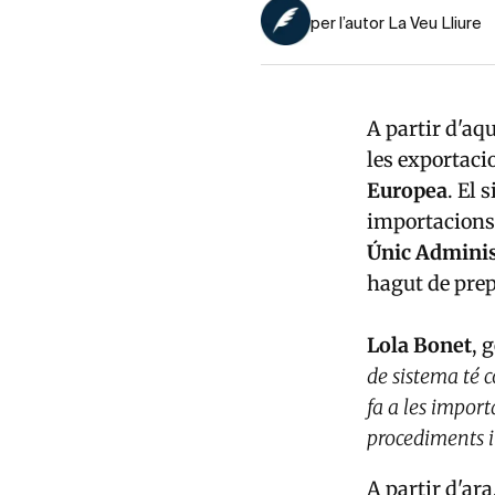
per l’autor La Veu Lliure
A partir d'aq
les exportacio
Europea
. El 
importacions 
Únic Adminis
hagut de prep
Lola Bonet
, 
de sistema té 
fa a les impor
procediments 
A partir d'ara