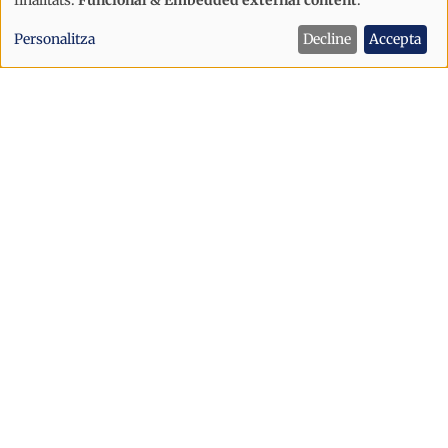
Ús
de
Personalitza
Decline
Accepta
dades
personals
i
cookies
Política
Sant Julià afronta la festa major amb
un dispositiu de seguretat reforçat
després dels incidents d’Escaldes
Sant Julià