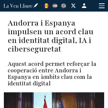
Vés
Menú
al
de
contingut
cuenta
Andorra i Espanya
de
impulsen un acord clau
usuario
en identitat digital, IA i
ciberseguretat
Aquest acord permet reforçar la
cooperació entre Andorra i
Espanya en àmbits clau com la
identitat digital