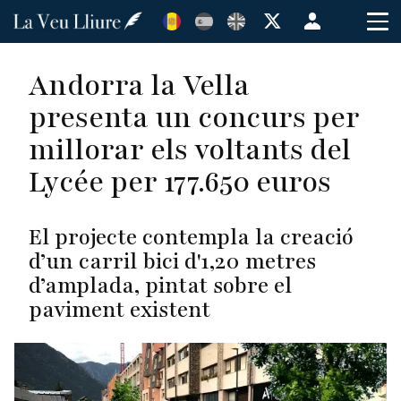
Vés
Menú
al
de
contingut
cuenta
Andorra la Vella
de
presenta un concurs per
usuario
millorar els voltants del
Lycée per 177.650 euros
El projecte contempla la creació
d’un carril bici d'1,20 metres
d’amplada, pintat sobre el
paviment existent