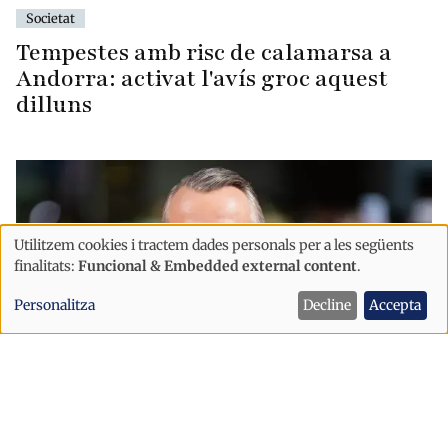
Societat
Tempestes amb risc de calamarsa a
Andorra: activat l'avís groc aquest
dilluns
Utilitzem cookies i tractem dades personals per a les següents
Ús
finalitats:
Funcional & Embedded external content
.
de
Personalitza
Decline
Accepta
dades
personals
i
cookies
Societat
Miguel Bosé torna a Andorra després