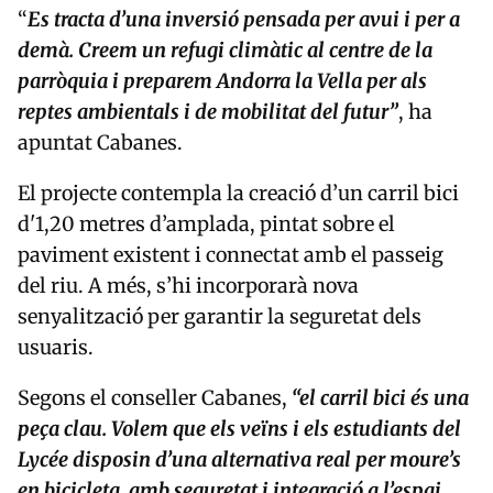
“
Es tracta d’una inversió pensada per avui i per a
demà. Creem un refugi climàtic al centre de la
parròquia i preparem Andorra la Vella per als
reptes ambientals i de mobilitat del futur”
, ha
apuntat Cabanes.
El projecte contempla la creació d’un carril bici
d'1,20 metres d’amplada, pintat sobre el
paviment existent i connectat amb el passeig
del riu. A més, s’hi incorporarà nova
senyalització per garantir la seguretat dels
usuaris.
Segons el conseller Cabanes,
“el carril bici és una
peça clau. Volem que els veïns i els estudiants del
Lycée disposin d’una alternativa real per moure’s
en bicicleta, amb seguretat i integració a l’espai