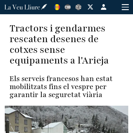
Vés
Menú
al
de
contingut
cuenta
Tractors i gendarmes
de
rescaten desenes de
usuario
cotxes sense
equipaments a l'Arieja
Els serveis francesos han estat
mobilitzats fins el vespre per
garantir la seguretat viària