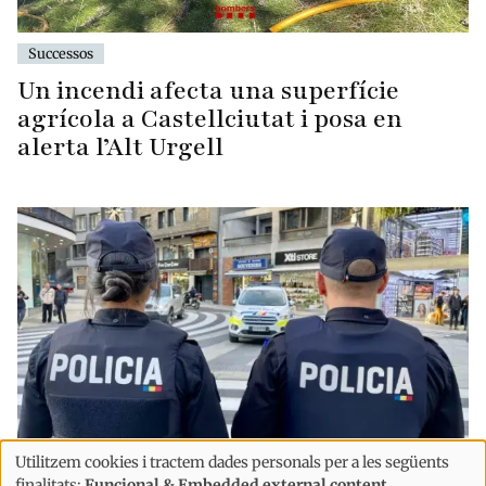
Successos
Un incendi afecta una superfície
agrícola a Castellciutat i posa en
alerta l’Alt Urgell
Utilitzem cookies i tractem dades personals per a les següents
Ús
Successos
finalitats:
Funcional & Embedded external content
.