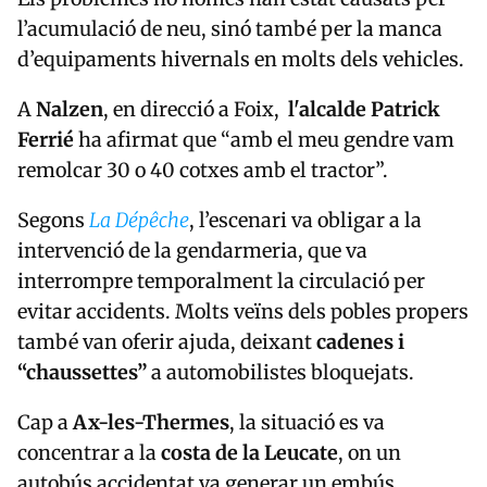
l’acumulació de neu, sinó també per la manca
d’equipaments hivernals en molts dels vehicles.
A
Nalzen
, en direcció a Foix,
l'alcalde Patrick
Ferrié
ha afirmat que “amb el meu gendre vam
remolcar 30 o 40 cotxes amb el tractor”.
Segons
La Dépêche
, l’escenari va obligar a la
intervenció de la gendarmeria, que va
interrompre temporalment la circulació per
evitar accidents. Molts veïns dels pobles propers
també van oferir ajuda, deixant
cadenes i
“chaussettes”
a automobilistes bloquejats.
Cap a
Ax-les-Thermes
, la situació es va
concentrar a la
costa de la Leucate
, on un
autobús accidentat va generar un embús