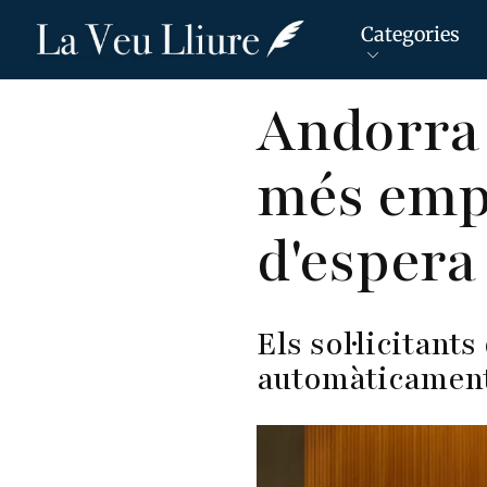
Categories
Vés
Andorra 
al
contingut
més empr
d'espera
Els sol·licitan
automàticament 