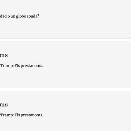
rdad o un globo sonda?
oms
la Tramp: Els prestanoms.
oms
la Tramp: Els prestanoms.