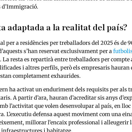
 d’Immigració.
a adaptada a la realitat del país?
al per a residències per treballadors del 2025 és de 
d’aquests s’han reservat exclusivament per a
futboli
. La resta es repartirà entre treballadors per compte 
ificades i altres perfils, però els empresaris hauran 
 estan completament exhaurides.
ern ha activat un enduriment dels requisits per als t
ris. A partir d’ara, hauran d’acreditar sis anys d’ex
mb l’activitat que volen desenvolupar al país, en lloc
ara. L’executiu defensa aquest moviment com una ein
eixement, millorar l’encaix professional i alleugerir 
 infraestructures i habitatge.