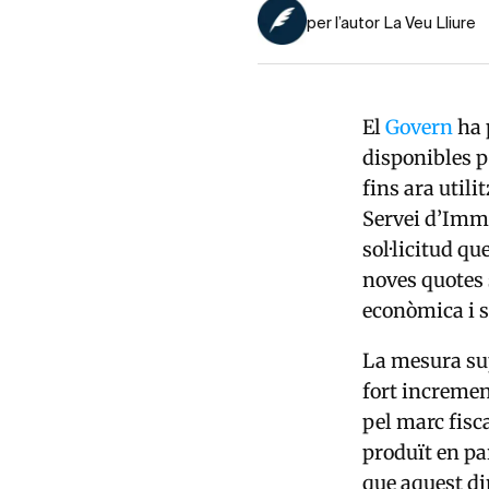
per l’autor La Veu Lliure
El
Govern
ha 
disponibles p
fins ara util
Servei d’Immi
sol·licitud q
noves quotes 
econòmica i s
La mesura sup
fort incremen
pel marc fisc
produït en par
que aquest di