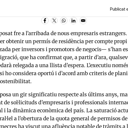
Publicat 
posat fre a l’arribada de nous empresaris estrangers.
er obtenir un permís de residència per compte prop
itzada per inversors i promotors de negocis— s’han es
gració, que ha confirmat que, a partir d’ara, qualse
uedarà relegada a una llista d’espera. L’executiu nomé
si ho considera oportú i d’acord amb criteris de plani
ostenibilitat.
osa un gir significatiu respecte als últims anys, ma
t de sol·licituds d’empresaris i professionals interna
al i la dinàmica econòmica del país. La saturació actu
al·lel a l’obertura de la quota general de permisos de
mecres ha viscut una afluència notable de tràmits a 