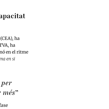
apacitat
 (CEA), ha
RTVA, ha
inó en el ritme
ma en si
 per
r més
”
fase