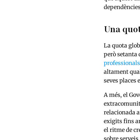
dependències
Una quot
La quota glob
però setanta 
professionals
altament qual
seves places
A més, el Gov
extracomunita
relacionada a
exigits fins 
el ritme de cr
sobre serveis,