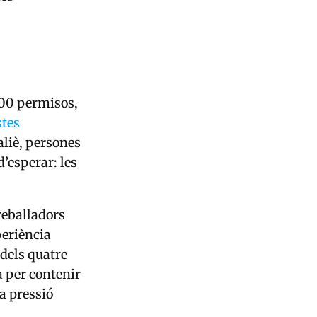
900 permisos,
stes
aliè, persones
d’esperar: les
reballadors
periència
 dels quatre
a per contenir
la pressió