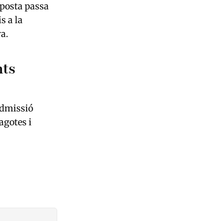
aposta passa
s a la
ra.
nts
admissió
agotes i