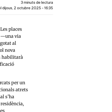
3 minuts de lectura
el dijous, 2 octubre 2025 - 16:35
 Les places
i —una via
gotat al
vol nova
s habilitarà
ficació
rcats per un
cionals atrets
al s’ha
 residència,
les