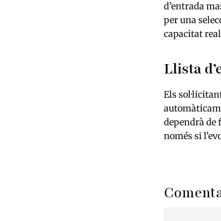
d’entrada mas
per una selec
capacitat rea
Llista d’
Els sol·licit
automàticamen
dependrà de f
només si l’ev
Comenta