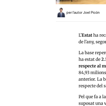
per l’autor Joel Picón
L’
Estat
ha rec
de l’any, seg
La base reper
ha estat de
2.
respecte al m
84,93 milions
anterior. La 
respecte del 
Pel que fa a l
suposat una v