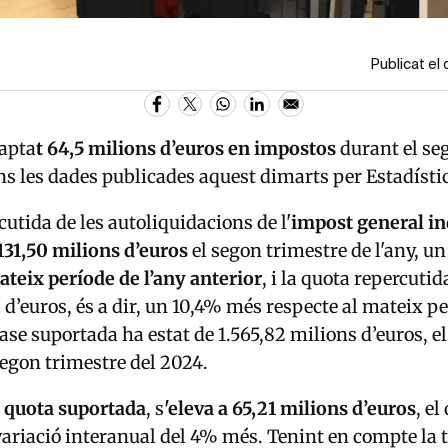
Publicat el
apta
t 64,5 milions d’euros en impostos
durant el se
ons les dades publicades aquest dimarts per Estadísti
cutida de les autoliquidacions de l'
impost general in
131,50 milions d’euros
el segon trimestre de l'any, un
ateix període de l’any anterior
, i la quota repercutid
 d’euros, és a dir, un 10,4% més respecte al mateix pe
base suportada ha estat de 1.565,82 milions d’euros, 
segon trimestre del 2024.
a
quota
suportada
, s
'eleva a 65,21 milions d’euros
, el
ariació interanual del 4% més. Tenint en compte la t