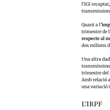
l’IGI recaptat
transmissions
Quant a l
’imp
trimestre de l
respecte al m
dos milions d
Una altra dad
transmissions
trimestre del
Amb relació a
una variació 
L'IRPF