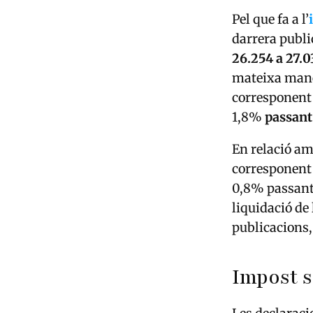
Pel que fa a l’
darrera publi
26.254 a 27.0
mateixa maner
corresponent 
1,8%
passant 
En relació am
corresponent 
0,8% passant 
liquidació de
publicacions,
Impost s