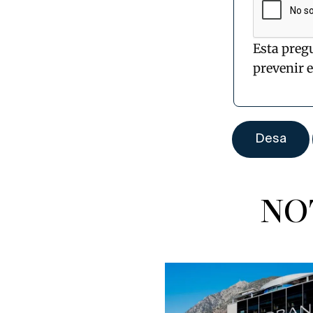
Esta preg
prevenir 
NO