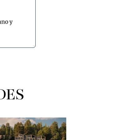
ano y
DES