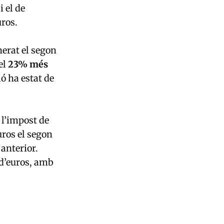
i el de
uros.
erat el segon
el
23% més
ió ha estat de
 l’impost de
uros el segon
 anterior.
 d’euros, amb