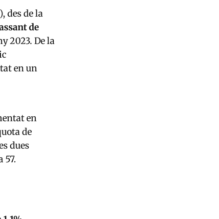
, des de la
assant de
ny 2023. De la
ic
tat en un
mentat en
quota de
les dues
 57.