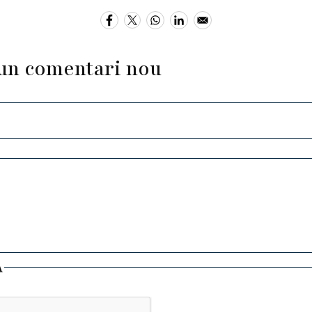
un comentari nou
A