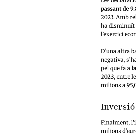
Les declaracio
passant de 9.
2023. Amb rela
ha disminuït
l’exercici ec
D’una altra ba
negativa, s’h
pel que fa a
la
2023
, entre 
milions a 95,
Inversió
Finalment, l’
milions d’eur