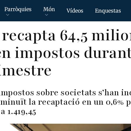
Parròquies
Món
Vídeos
Enquestas
recapta 64,5 milio
en impostos durant
imestre
impostos sobre societats s’han i
sminuït la recaptació en un 0,6% 
a 1.419,45