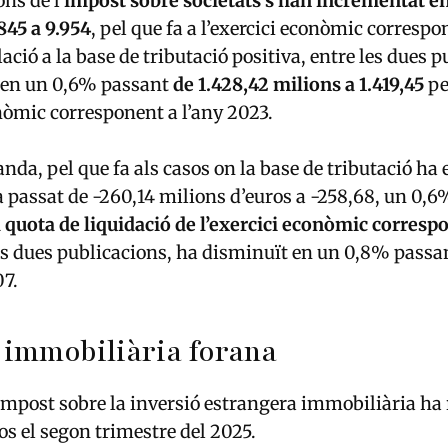
ns de l’
impost sobre societats s’han incrementat e
845 a 9.954
, pel que fa a l’exercici econòmic correspo
ció a la base de tributació positiva, entre les dues p
 en un 0,6% passant
de 1.428,42 milions a 1.419,45
pe
onòmic corresponent a l’any 2023.
nda, pel que fa als casos on la base de tributació ha 
a passat de -260,14 milions d’euros a -258,68, un 0,
 quota de liquidació de l’exercici econòmic correspo
les dues publicacions, ha disminuït en un 0,8% passan
07.
 immobiliària forana
impost sobre la inversió estrangera immobiliària ha 
os el segon trimestre del 2025.