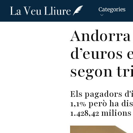
Categories
Vés
Andorra 
al
contingut
d’euros 
segon tr
Els pagadors d'
1,1% però ha di
1.428,42 milions 