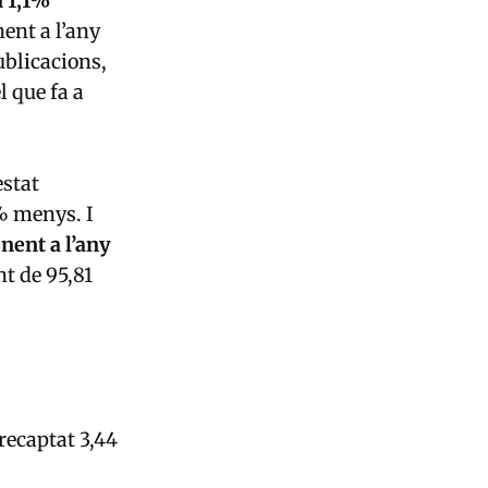
n 1,1%
nent a l’any
ublicacions,
l que fa a
estat
6% menys. I
nent a l’any
t de 95,81
recaptat 3,44