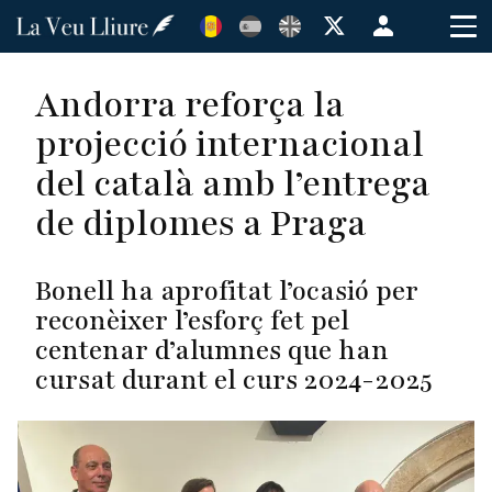
Vés
Menú
al
de
contingut
cuenta
Andorra reforça la
de
projecció internacional
usuario
del català amb l’entrega
de diplomes a Praga
Bonell ha aprofitat l’ocasió per
reconèixer l’esforç fet pel
centenar d’alumnes que han
cursat durant el curs 2024-2025