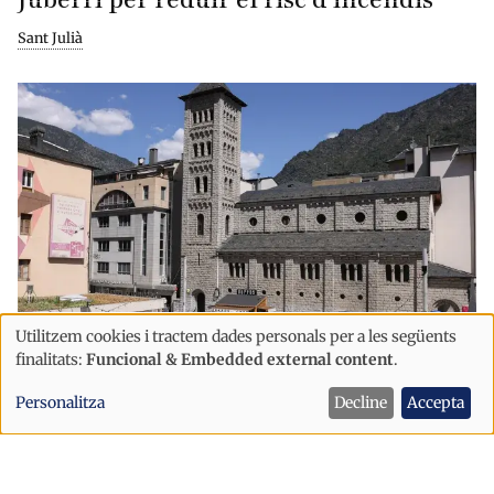
Sant Julià
Utilitzem cookies i tractem dades personals per a les següents
Ús
finalitats:
Funcional & Embedded external content
.
Societat
de
L'aigua posa límit al creixement
Personalitza
Decline
Accepta
dades
d'Escaldes: CAPESA fixa el sostre en
personals
22.000 habitants
i