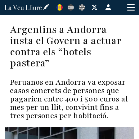
Vés
Menú
al
de
contingut
cuenta
Argentins a Andorra
de
insta el Govern a actuar
usuario
contra els “hotels
pastera”
Peruanos en Andorra va exposar
casos concrets de persones que
pagarien entre 400 i 500 euros al
mes per un llit, convivint fins a
tres persones per habitació.