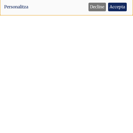
de
Personalitza
Decline
Accepta
dades
personals
i
cookies
Societat
La CASS supera els 3.100 pacients
atesos amb la cobertura pública de
psicologia ambulatòria