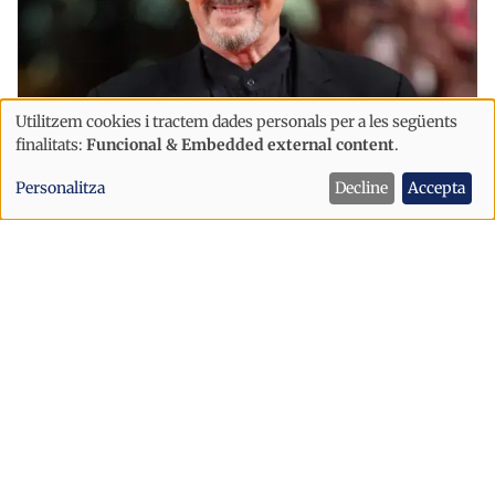
Utilitzem cookies i tractem dades personals per a les següents
Ús
finalitats:
Funcional & Embedded external content
.
Societat
de
Miguel Bosé torna a Andorra després
Personalitza
Decline
Accepta
dades
de passar uns dies de vacances a
personals
Mallorca
i
cookies