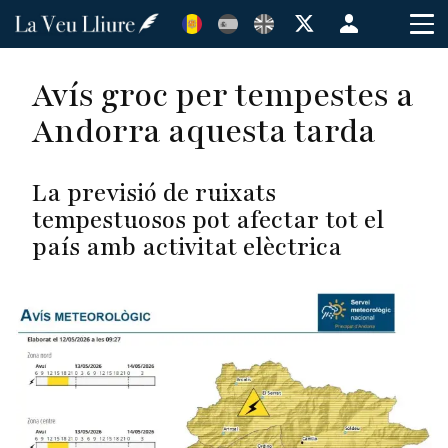
Vés
Menú
al
de
contingut
cuenta
Avís groc per tempestes a
de
Andorra aquesta tarda
usuario
La previsió de ruixats
tempestuosos pot afectar tot el
país amb activitat elèctrica