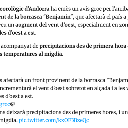
eorològic d’Andorra
ha emès un avís groc per l’arri
ent de la borrasca "Benjamin"
, que afectarà el país a
veu un
augment del vent d’oest
, especialment en zon
es d’oest a est
.
rà acompanyat de
precipitacions des de primera hora 
es temperatures al migdia
.
 afectarà un front provinent de la borrasca "Benjam
ncrementarà el vent d'oest sobretot en alçada i a les 
s d'oest a est.
groc
🍃
s deixarà precipitacions des de primeres hores, i u
l migdia.
pic.twitter.com/kxOF3BzeQc