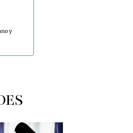
ano y
DES