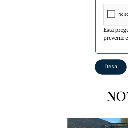
Esta preg
prevenir 
NO