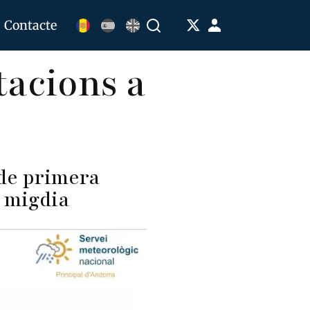
Menú
Contacte
Buscar
de
tacions a
cuenta
de
usuario
 de primera
l migdia