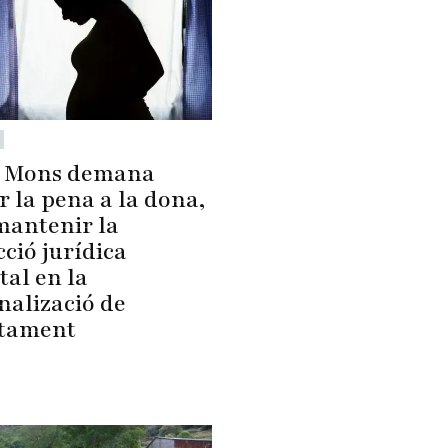
a Mons demana
r la pena a la dona,
mantenir la
ció jurídica
tal en la
nalizació de
rtament