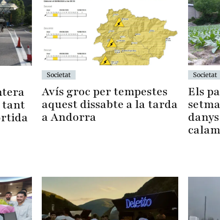
Societat
Societat
Els p
Avís groc per tempestes
ntera
setma
aquest dissabte a la tarda
 tant
danys
a Andorra
ortida
calam