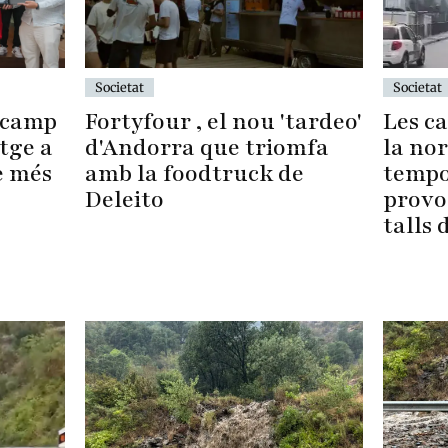
Societat
Societat
Fortyfour , el nou 'tardeo'
ncamp
Les c
d'Andorra que triomfa
tge a
la no
amb la foodtruck de
e més
tempo
Deleito
provoc
talls 