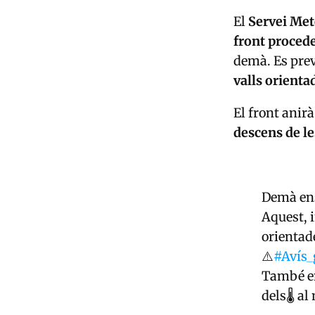
El
Servei Met
front proced
demà. Es pre
valls orientad
El front ani
descens de l
Demà ens
Aquest, i
orientade
⚠️
#Avís_
També en
dels🌡️ a