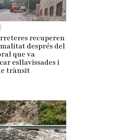
arreteres recuperen
rmalitat després del
ral que va
ar esllavissades i
de trànsit