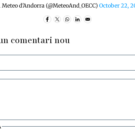
i Meteo d'Andorra (@MeteoAnd_OECC)
October 22, 2
un comentari nou
A