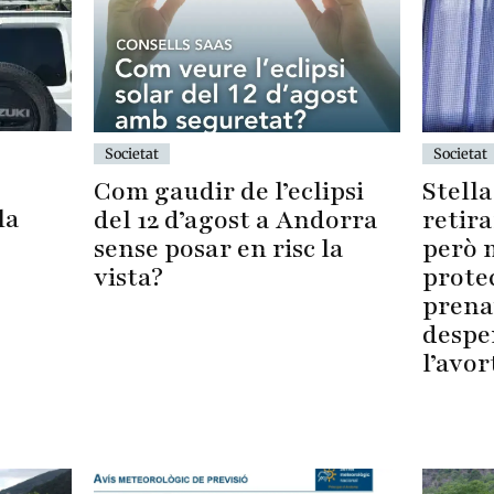
Societat
Societat
Com gaudir de l’eclipsi
Stell
la
del 12 d’agost a Andorra
retira
sense posar en risc la
però 
vista?
protec
prena
despe
l’avo