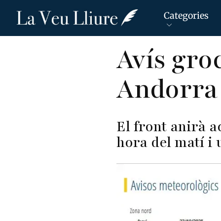
Categories
Vés
Avís groc
al
contingut
Andorra 
El front anirà 
hora del matí i