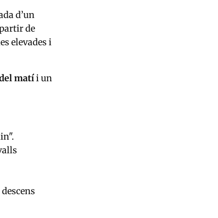
bada d’un
 partir de
es elevades i
del matí
i un
in".
valls
n descens