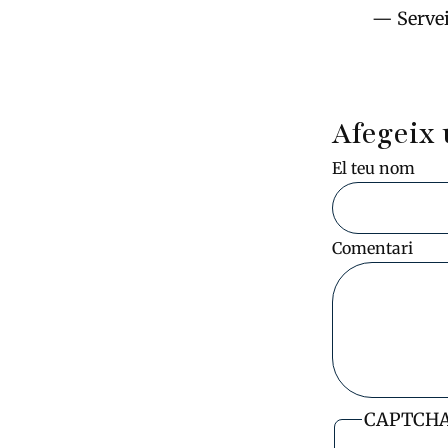
— Serve
Afegeix 
El teu nom
Comentari
CAPTCH