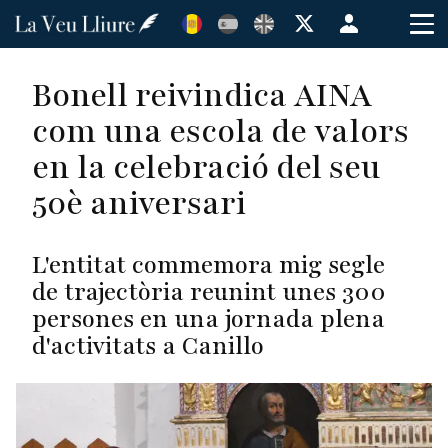
Vés
Menú
al
de
contingut
cuenta
Bonell reivindica AINA
de
com una escola de valors
usuario
en la celebració del seu
50è aniversari
L'entitat commemora mig segle
de trajectòria reunint unes 300
persones en una jornada plena
d'activitats a Canillo