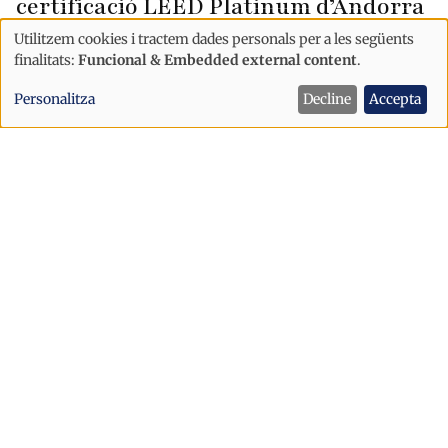
certificació LEED Platinum d’Andorra
Utilitzem cookies i tractem dades personals per a les següents
Ús
finalitats:
Funcional & Embedded external content
.
de
Personalitza
Decline
Accepta
dades
personals
i
cookies
Economia
Andbank supera els 50.000 milions
d’euros de volum de negoci a Espanya