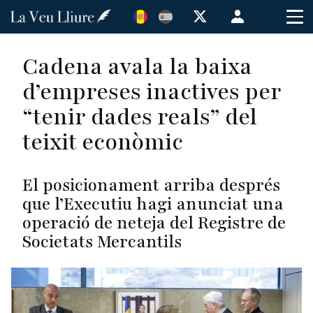
Vés
Menú
al
de
contingut
cuenta
Cadena avala la baixa
de
d’empreses inactives per
usuario
“tenir dades reals” del
teixit econòmic
El posicionament arriba després
que l’Executiu hagi anunciat una
operació de neteja del Registre de
Societats Mercantils