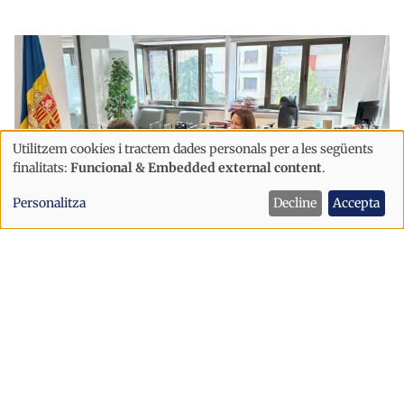
Utilitzem cookies i tractem dades personals per a les següents
Ús
finalitats:
Funcional & Embedded external content
.
de
Personalitza
Decline
Accepta
dades
personals
i
Sanitat
Societat
cookies
El Col·legi Oficial de Fisioterapeutes
s'incorpora al Pacte nacional per
reforçar el sistema sanitari