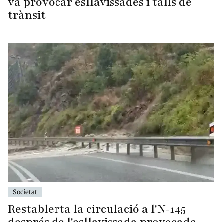
va provocar esllavissades i talls de
trànsit
Societat
Restablerta la circulació a l'N-145
després de l'esllavissada provocada