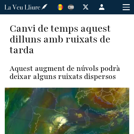
Vés
Menú
al
de
contingut
cuenta
Canvi de temps aquest
de
dilluns amb ruixats de
usuario
tarda
Aquest augment de núvols podrà
deixar alguns ruixats dispersos