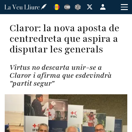
Vés
Menú
al
de
contingut
cuenta
Claror: la nova aposta de
de
centredreta que aspira a
usuario
disputar les generals
Virtus no descarta unir-se a
Claror i afirma que esdevindrà
"partit segur"