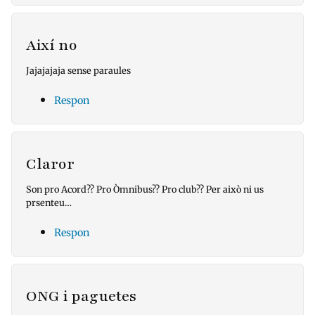
Així no
Jajajajaja sense paraules
Respon
Claror
Son pro Acord?? Pro Òmnibus?? Pro club?? Per això ni us
prsenteu…
Respon
ONG i paguetes