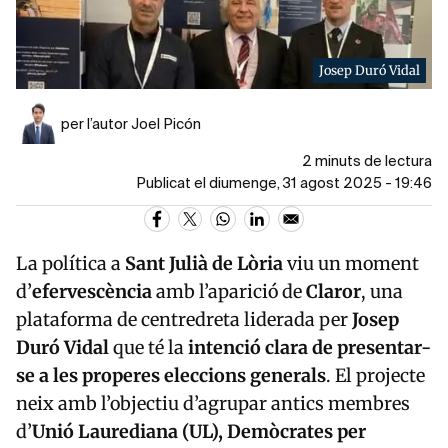
Josep Duró Vidal
per l’autor Joel Picón
2 minuts de lectura
Publicat el diumenge, 31 agost 2025 - 19:46
La política a
Sant Julià de Lòria
viu un moment
d’
efervescència
amb l’aparició de
Claror
, una
plataforma de centredreta liderada per
Josep
Duró Vidal
que té la
intenció clara de presentar-
se a les properes eleccions generals
. El projecte
neix amb l’objectiu d’agrupar antics membres
d’
Unió Laurediana (UL), Demòcrates per