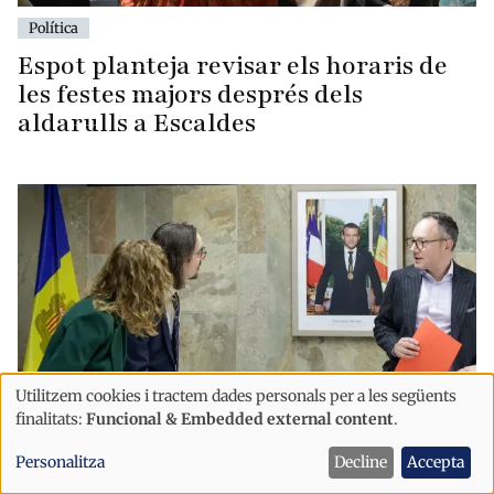
Política
Espot planteja revisar els horaris de
les festes majors després dels
aldarulls a Escaldes
Utilitzem cookies i tractem dades personals per a les següents
Ús
finalitats:
Funcional & Embedded external content
.
de
Personalitza
Decline
Accepta
Política
dades