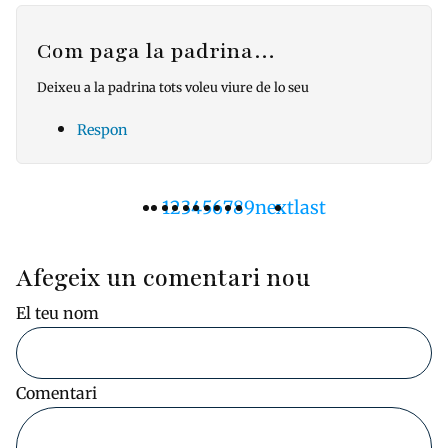
Com paga la padrina…
Deixeu a la padrina tots voleu viure de lo seu
Respon
Pàgina
1
Pàgina
2
Pàgina
3
Pàgina
4
Pàgina
5
Pàgina
6
Pàgina
7
Pàgina
8
Pàgina
9
Pàgina
next
Última
last
Paginació
actual
següent
pàgina
Afegeix un comentari nou
El teu nom
Comentari