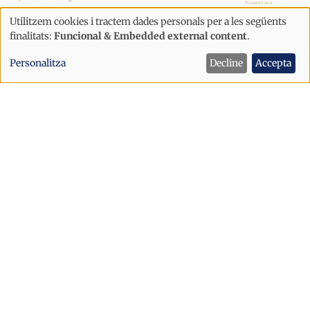
Utilitzem cookies i tractem dades personals per a les següents
Ús
finalitats:
Funcional & Embedded external content
.
de
Personalitza
Decline
Accepta
dades
personals
i
cookies
Societat
Tempestes amb risc de calamarsa a
Andorra: activat l'avís groc aquest
dilluns