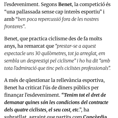
l’esdeveniment. Segons
Benet
, la competició és
“una pallassada sense cap interès esportiu” i
amb “
ben poca repercussió fora de les nostres
fronteres”
.
Benet, que practica ciclisme des de fa molts
anys, ha remarcat que
“prestar-se a aquest
espectacle uns 30 quilòmetres, tot ja arreglat, em
sembla un desprestigi pel ciclisme” i ho ha dit “amb
tota l’admiració que tinc pels ciclistes professionals”.
A més de qüestionar la rellevància esportiva,
Benet ha criticat l’ús de diners públics per
finançar l’esdeveniment.
“Tenim tot el dret de
demanar quines són les condicions del contracte
dels quatre ciclistes, el seu cost, etc
.”, ha
subratllat, agraint que partits com
Concòrdia