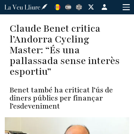
Vés
Menú
al
de
contingut
cuenta
Claude Benet critica
de
l’Andorra Cycling
usuario
Master: “És una
pallassada sense interès
esportiu”
Benet també ha criticat l’ús de
diners públics per finançar
l’esdeveniment