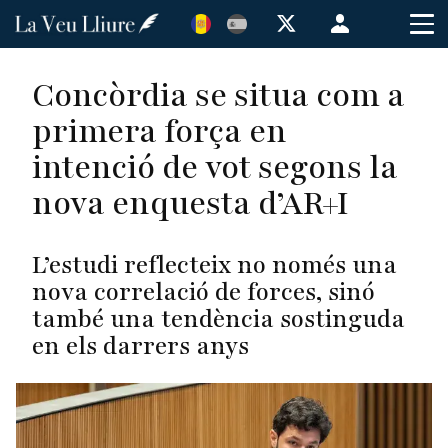
Vés
Menú
al
de
contingut
cuenta
Concòrdia se situa com a
de
primera força en
usuario
intenció de vot segons la
nova enquesta d’AR+I
L’estudi reflecteix no només una
nova correlació de forces, sinó
també una tendència sostinguda
en els darrers anys