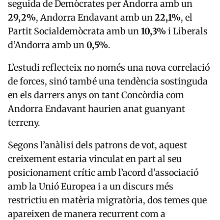
seguida de
Demòcrates per Andorra
amb un
29,2%
,
Andorra Endavant
amb un
22,1%
, el
Partit Socialdemòcrata
amb un
10,3%
i
Liberals
d’Andorra
amb un
0,5%
.
L’estudi reflecteix no només una nova correlació
de forces, sinó també una tendència sostinguda
en els darrers anys on tant Concòrdia com
Andorra Endavant haurien anat guanyant
terreny.
Segons l’anàlisi dels patrons de vot, aquest
creixement estaria vinculat en part al seu
posicionament crític amb l’acord d’associació
amb la Unió Europea i a un discurs més
restrictiu en matèria migratòria, dos temes que
apareixen de manera recurrent com a