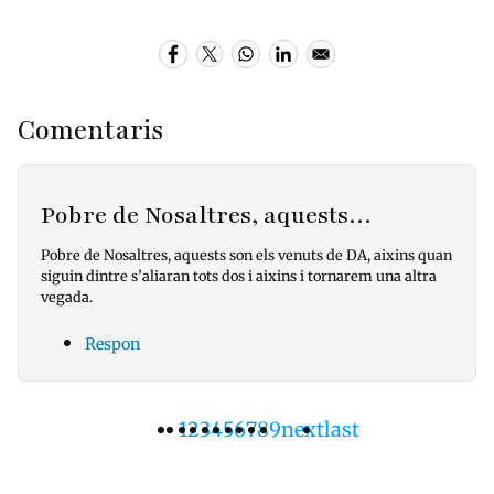
Comentaris
Pobre de Nosaltres, aquests…
Pobre de Nosaltres, aquests son els venuts de DA, aixins quan
siguin dintre s’aliaran tots dos i aixins i tornarem una altra
vegada.
Respon
Pàgina
1
Pàgina
2
Pàgina
3
Pàgina
4
Pàgina
5
Pàgina
6
Pàgina
7
Pàgina
8
Pàgina
9
Pàgina
next
Última
last
Paginació
actual
següent
pàgina