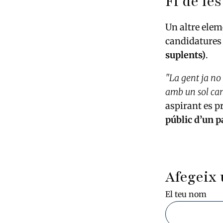
Fi de les
Un altre elem
candidatures
suplents)
.
"La gent ja no
amb un sol ca
aspirant es p
públic d’un pa
Afegeix 
El teu nom