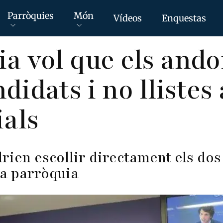
Parròquies
Món
Vídeos
Enquestas
a vol que els and
didats i no llistes 
als
drien escollir directament els dos
da parròquia