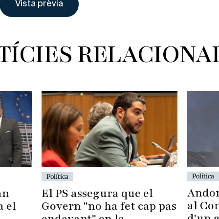
TÍCIES RELACIONA
Política
Política
Andor
El PS assegura que el
an
al Con
Govern "no ha fet cap pas
a el
d'un 
endavant" en la