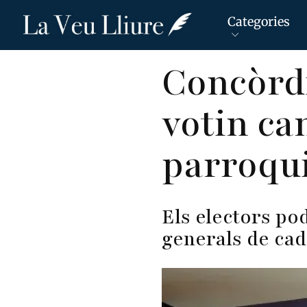
Categories
Vés
Concòrdi
al
contingut
votin can
parroqui
Els electors po
generals de ca