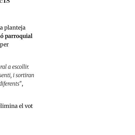
els
ta planteja
ió parroquial
 per
al a escollir.
nti, i sortiran
diferents"
,
elimina el vot