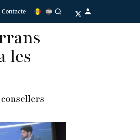
Menú
Contacte
Buscar
de
orrans
cuenta
de
a les
usuario
 consellers