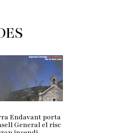
DES
ra Endavant porta
sell General el risc
gran incendi