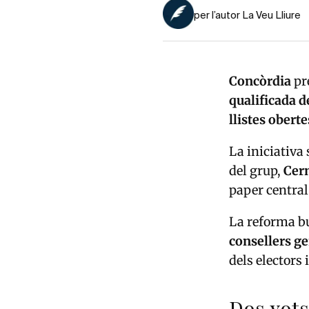
per l’autor La Veu Lliure
Concòrdia
pr
qualificada d
llistes obert
La iniciativa
del grup,
Cern
paper central
La reforma b
consellers ge
dels electors 