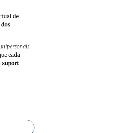
ctual de
i dos
 unipersonals
que cada
l
suport