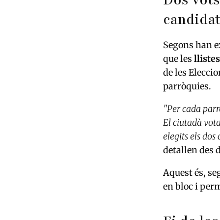
Dos vots
candida
Segons han e
que les
lliste
de les Eleccio
parròquies.
"Per cada parrò
El ciutadà vota
elegits els dos
detallen des 
Aquest és, s
en bloc i pe