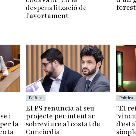
forest
despenalització de
l'avortament
Política
Política
El PS renuncia al seu
"El r
se i
projecte per intentar
'vincu
per la
sobreviure al costat de
d'esta
Ceuta
Concòrdia
simpl