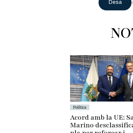
NO
Política
Acord amb la UE: S
Marino desclassific
pla per reforçar i