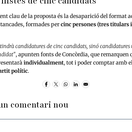
 llistes de cinc candidats
ent clau de la proposta és la desaparició del format a
 tancades, formades per
cinc persones (tres titulars 
 tindrà candidatures de cinc candidats, sinó candidatures
ndidat"
, apunten fonts de Concòrdia, que remarquen 
resentarà
individualment
, tot i poder comptar amb e
rtit polític
.
un comentari nou