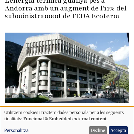
L'energia tèrmica guanya pes a
Andorra amb un augment de l'11% del
subministrament de FEDA Ecoterm
Economia
Utilitzem cookies i tractem dades personals per a les següents
Ús
El Govern impulsa l’emprenedoria
finalitats:
Funcional & Embedded external content
.
de
juvenil amb 22.657 euros per a deu
Personalitza
Decline
Accepta