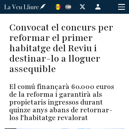
Vés
Menú
al
de
contingut
cuenta
Convocat el concurs per
de
reformar el primer
usuario
habitatge del Reviu i
destinar-lo a lloguer
assequible
El comú finançarà 60.000 euros
de la reforma i garantirà als
propietaris ingressos durant
quinze anys abans de retornar-
los l’habitatge revalorat