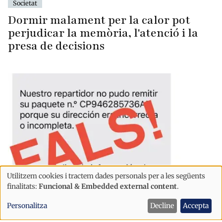
Societat
Dormir malament per la calor pot
perjudicar la memòria, l'atenció i la
presa de decisions
Utilitzem cookies i tractem dades personals per a les següents
Ús
finalitats:
Funcional & Embedded external content
.
de
Societat
Personalitza
Decline
Accepta
dades
La Policia alerta d'una nova estafa