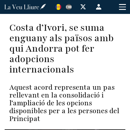
Vés
Menú
al
de
contingut
cuenta
Costa d’Ivori, se suma
de
enguany als països amb
usuario
qui Andorra pot fer
adopcions
internacionals
Aquest acord representa un pas
rellevant en la consolidació i
l’ampliació de les opcions
disponibles per a les persones del
Principat