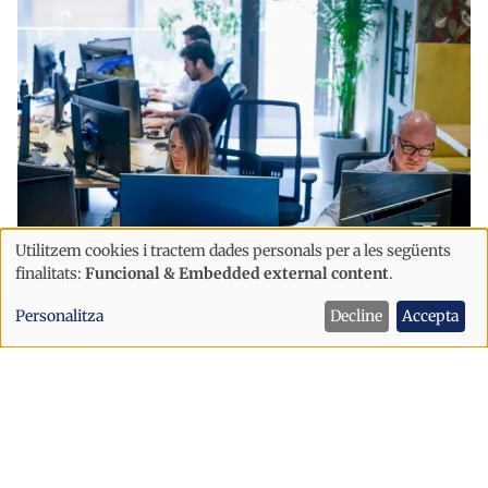
Utilitzem cookies i tractem dades personals per a les següents
Ús
finalitats:
Funcional & Embedded external content
.
Economia
de
Les empreses andorranes incorporen
Personalitza
Decline
Accepta
dades
la ciberseguretat i les dades a la seva
personals
estratègia de negoci
i
cookies