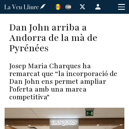
Vés
Menú
al
de
contingut
cuenta
Dan John arriba a
de
Andorra de la mà de
usuario
Pyrénées
Josep Maria Charques ha
remarcat que “la incorporació de
Dan John ens permet ampliar
l’oferta amb una marca
competitiva"