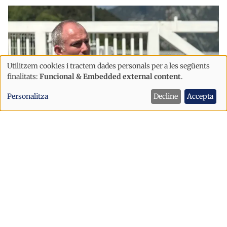
Utilitzem cookies i tractem dades personals per a les següents
Ús
finalitats:
Funcional & Embedded external content
.
de
Personalitza
Decline
Accepta
dades
personals
i
Economia
cookies
L'energia tèrmica guanya pes a
Andorra amb un augment de l'11% del
subministrament de FEDA Ecoterm