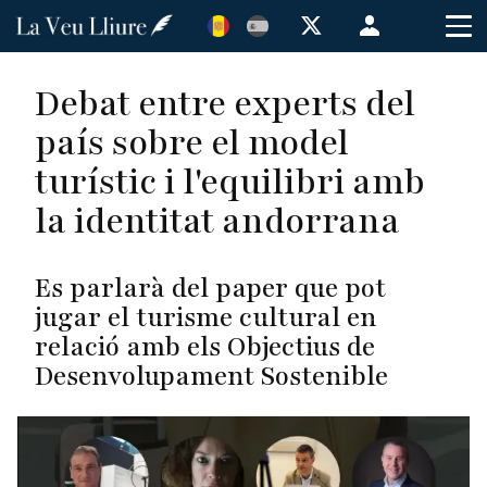
Vés
Menú
al
de
contingut
cuenta
Debat entre experts del
de
país sobre el model
usuario
turístic i l'equilibri amb
la identitat andorrana
Es parlarà del paper que pot
jugar el turisme cultural en
relació amb els Objectius de
Desenvolupament Sostenible