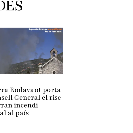
DES
ra Endavant porta
sell General el risc
gran incendi
al al país