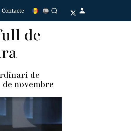
Menú
Contacte
Buscar
de
ull de
cuenta
de
ura
usuario
rdinari de
29 de novembre