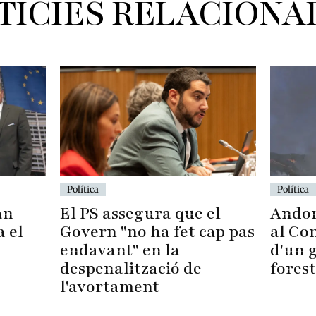
TÍCIES RELACIONA
Política
Política
Andor
El PS assegura que el
an
al Con
Govern "no ha fet cap pas
a el
d'un 
endavant" en la
forest
despenalització de
l'avortament