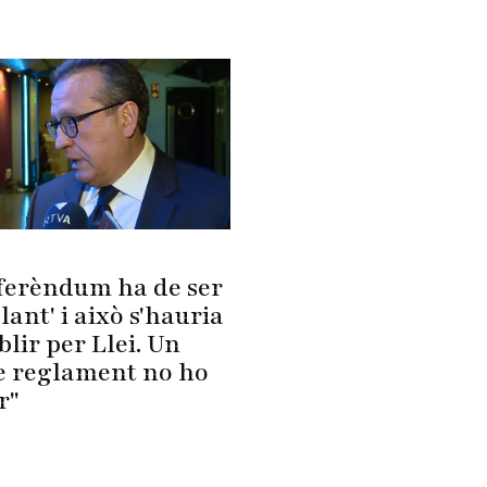
eferèndum ha de ser
lant' i això s'hauria
blir per Llei. Un
e reglament no ho
r"