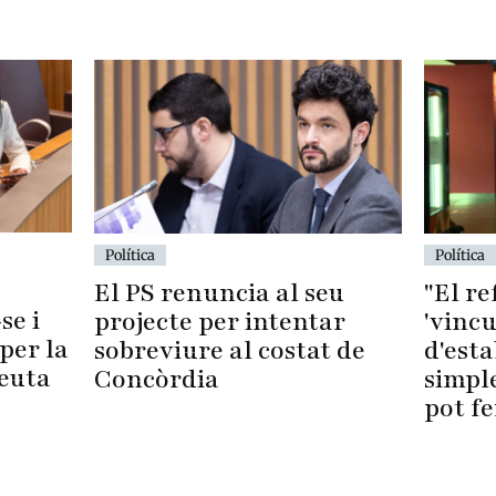
Política
Política
El PS renuncia al seu
"El r
se i
projecte per intentar
'vincu
per la
sobreviure al costat de
d'esta
Ceuta
Concòrdia
simpl
pot fe