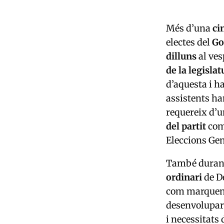
Més d’una
ci
electes del
Go
dilluns
al ves
de la legislat
d’aquesta i h
assistents ha
requereix d’
del partit
com
Eleccions Gen
També durant 
ordinari
de De
com marquen e
desenvolupar
i necessitats 