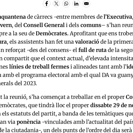
nquantena
de càrrecs -entre membres de
l’Executiva
vern
, del
Consell General
i dels
comuns
– s’han reun
pre a la seu de
Demòcrates.
Aprofitant que ens trobe
ura
, els assistents han fet una
valoració
de la primer
an reforçat -des del consens- el
full de ruta
de la sego
n compartit que el context actual, d’elevada intensita
unes
línies de treball fermes
i alineades tant amb l’
id
 amb el programa electoral amb el qual DA va guany
erals del 2023.
la reunió, s’ha començat a treballar en el proper
Co
mòcrates, que tindrà lloc el proper
dissabte 29 de 
ls estatuts del partit, a banda de les temàtiques qu
an via
ponència
-vinculades amb l’actualitat del país
de la ciutadania-, un dels punts de l’ordre del dia serà