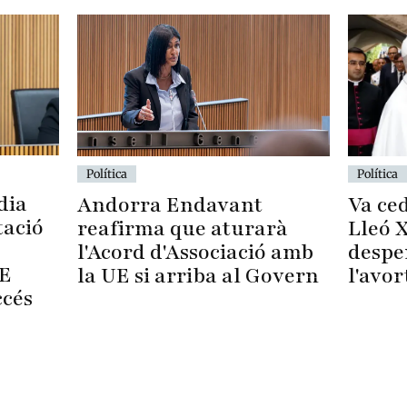
Política
Política
dia
Va ced
Andorra Endavant
tació
Lleó X
reafirma que aturarà
despe
l'Acord d'Associació amb
UE
l'avo
la UE si arriba al Govern
ccés