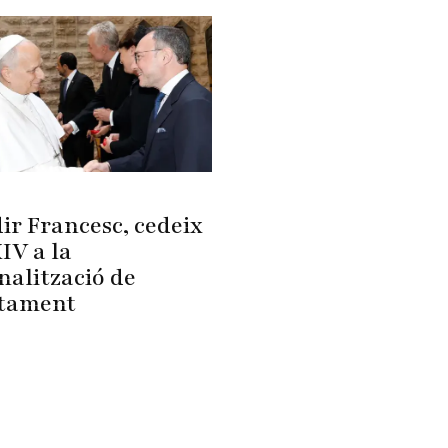
ir Francesc, cedeix
IV a la
nalització de
rtament