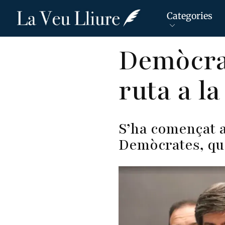
Categories
Vés
Demòcrat
al
contingut
ruta a la
S’ha començat a
Demòcrates, que