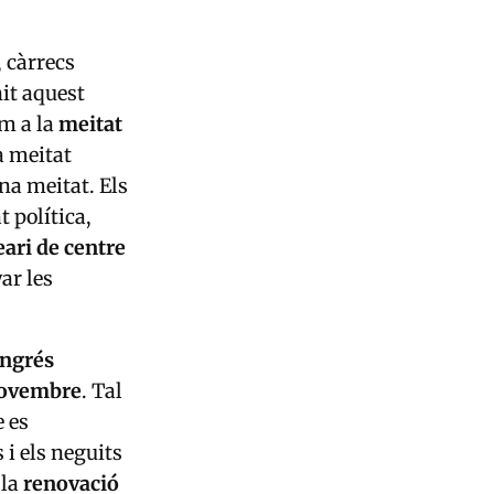
, càrrecs
it aquest
m a la
meitat
a meitat
na meitat. Els
t política,
eari de centre
ar les
ngrés
novembre
. Tal
e es
 i els neguits
 la
renovació