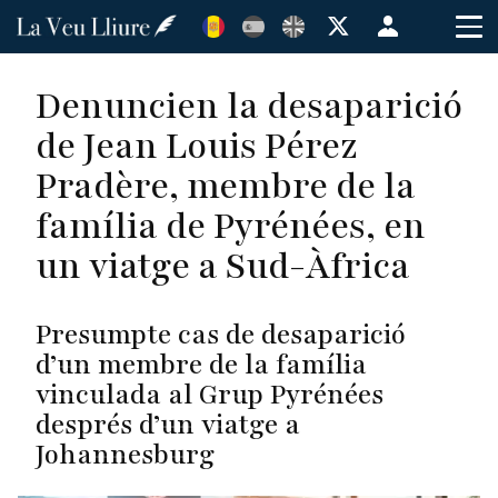
Vés
Menú
al
de
contingut
cuenta
Denuncien la desaparició
de
de Jean Louis Pérez
usuario
Pradère, membre de la
família de Pyrénées, en
un viatge a Sud-Àfrica
Presumpte cas de desaparició
d’un membre de la família
vinculada al Grup Pyrénées
després d’un viatge a
Johannesburg