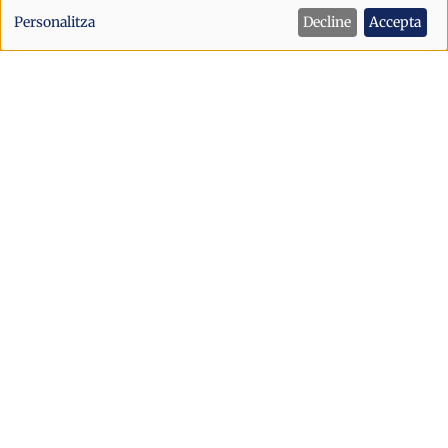
de
Personalitza
Decline
Accepta
dades
personals
i
cookies
Successos
El conductor que ha xocat contra una
nau a la Seu d’Urgell és resident a
Andorra