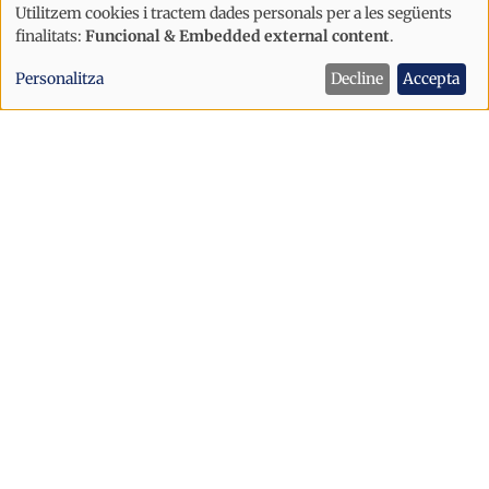
Utilitzem cookies i tractem dades personals per a les següents
Ús
finalitats:
Funcional & Embedded external content
.
de
Personalitza
Decline
Accepta
dades
Societat
personals
L'aigua posa límit al creixement
i
d'Escaldes: CAPESA fixa el sostre en
cookies
22.000 habitants