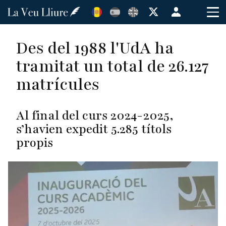
Vés
Menú
al
de
contingut
cuenta
Des del 1988 l'UdA ha
de
tramitat un total de 26.127
usuario
matrícules
Al final del curs 2024-2025,
s’havien expedit 5.285 títols
propis