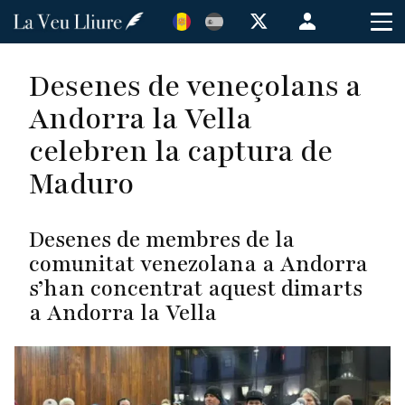
Vés
Menú
al
de
contingut
cuenta
Desenes de veneçolans a
de
Andorra la Vella
usuario
celebren la captura de
Maduro
Desenes de membres de la
comunitat venezolana a Andorra
s’han concentrat aquest dimarts
a Andorra la Vella