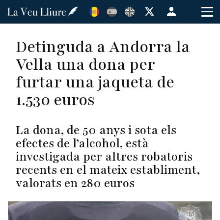
Vés
Menú
al
de
contingut
cuenta
Detinguda a Andorra la
de
Vella una dona per
usuario
furtar una jaqueta de
1.530 euros
La dona, de 50 anys i sota els
efectes de l’alcohol, està
investigada per altres robatoris
recents en el mateix establiment,
valorats en 280 euros