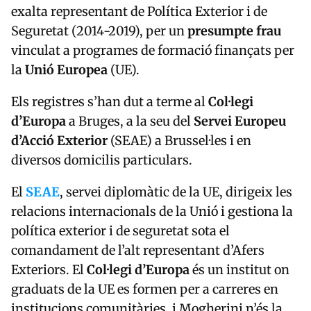
exalta representant de Política Exterior i de
Seguretat (2014-2019), per un
presumpte frau
vinculat a programes de formació finançats per
la
Unió Europea
(UE).
Els registres s’han dut a terme al
Col·legi
d’Europa
a Bruges, a la seu del
Servei Europeu
d’Acció Exterior
(SEAE) a Brussel·les i en
diversos domicilis particulars.
El
SEAE
, servei diplomàtic de la UE, dirigeix les
relacions internacionals de la Unió i gestiona la
política exterior i de seguretat sota el
comandament de l’alt representant d’Afers
Exteriors. El
Col·legi d’Europa
és un institut on
graduats de la UE es formen per a carreres en
institucions comunitàries, i Mogherini n’és la