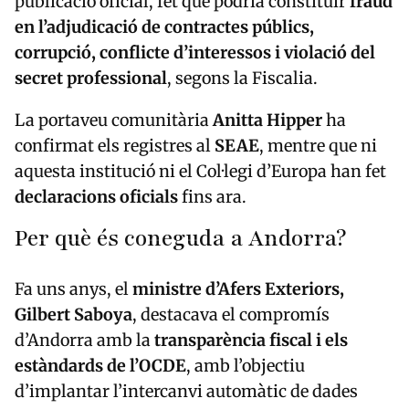
publicació oficial, fet que podria constituir
fraud
en l’adjudicació de contractes públics,
corrupció, conflicte d’interessos i violació del
secret professional
, segons la Fiscalia.
La portaveu comunitària
Anitta Hipper
ha
confirmat els registres al
SEAE
, mentre que ni
aquesta institució ni el Col·legi d’Europa han fet
declaracions oficials
fins ara.
Per què és coneguda a Andorra?
Fa uns anys, el
ministre d’Afers Exteriors,
Gilbert Saboya
, destacava el compromís
d’Andorra amb la
transparència fiscal i els
estàndards de l’OCDE
, amb l’objectiu
d’implantar l’intercanvi automàtic de dades