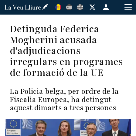
Vés
Menú
al
de
contingut
cuenta
Detinguda Federica
de
Mogherini acusada
usuario
d'adjudicacions
irregulars en programes
de formació de la UE
La Policia belga, per ordre de la
Fiscalia Europea, ha detingut
aquest dimarts a tres persones