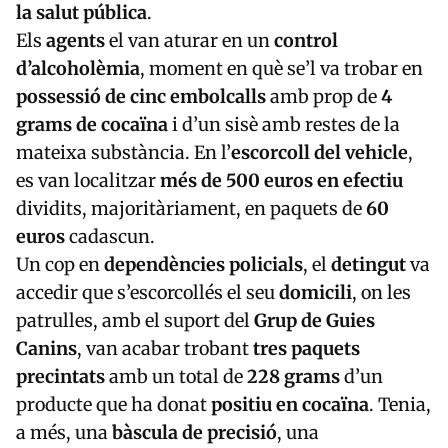
la salut pública
.
Els
agents
el van aturar en un
control
d’alcoholèmia
, moment en què se’l va trobar en
possessió de cinc embolcalls
amb prop de
4
grams de cocaïna
i d’un sisè amb restes de la
mateixa substància. En l’
escorcoll del vehicle
,
es van localitzar
més de 500 euros en efectiu
dividits, majoritàriament, en paquets de
60
euros
cadascun.
Un cop en
dependències policials
, el
detingut
va
accedir que s’escorcollés el seu
domicili
, on les
patrulles, amb el suport del
Grup de Guies
Canins
, van acabar trobant
tres paquets
precintats
amb un total de
228 grams
d’un
producte que ha donat
positiu en cocaïna
. Tenia,
a més, una
bàscula de precisió
, una