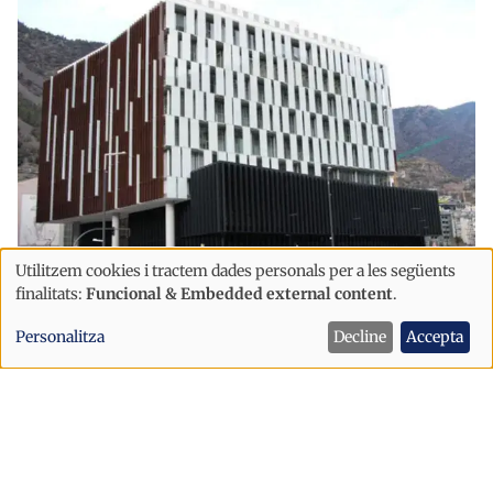
Utilitzem cookies i tractem dades personals per a les següents
Successos
Ús
finalitats:
Funcional & Embedded external content
.
El Superior confirma dues condemnes
de
per violació en lavabos de discoteques
Personalitza
Decline
Accepta
dades
d'Andorra
personals
i
cookies