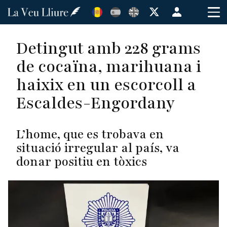
Vés
Menú
al
de
contingut
cuenta
Detingut amb 228 grams
de
de cocaïna, marihuana i
usuario
haixix en un escorcoll a
Escaldes-Engordany
L’home, que es trobava en
situació irregular al país, va
donar positiu en tòxics