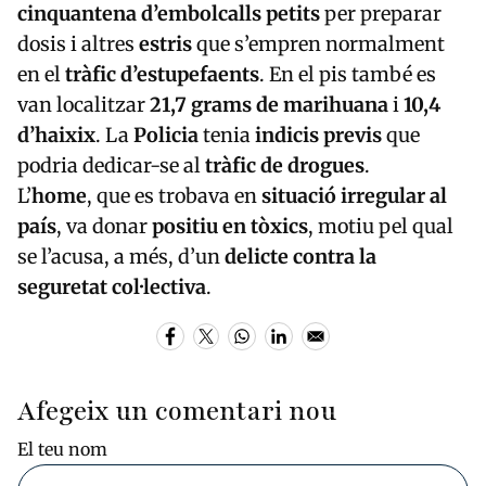
cinquantena d’embolcalls petits
per preparar
dosis i altres
estris
que s’empren normalment
en el
tràfic d’estupefaents
. En el pis també es
van localitzar
21,7 grams de marihuana
i
10,4
d’haixix
. La
Policia
tenia
indicis previs
que
podria dedicar-se al
tràfic de drogues
.
L’
home
, que es trobava en
situació irregular al
país
, va donar
positiu en tòxics
, motiu pel qual
se l’acusa, a més, d’un
delicte contra la
seguretat col·lectiva
.
Afegeix un comentari nou
El teu nom