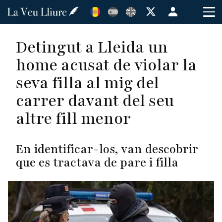
Vés
Menú
al
de
contingut
cuenta
Detingut a Lleida un
de
home acusat de violar la
usuario
seva filla al mig del
carrer davant del seu
altre fill menor
En identificar-los, van descobrir
que es tractava de pare i filla