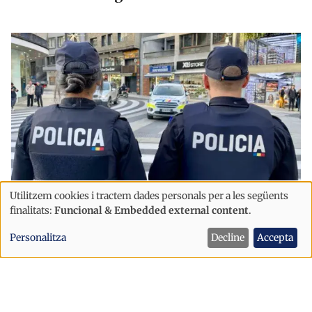
Utilitzem cookies i tractem dades personals per a les següents
Ús
Successos
finalitats:
Funcional & Embedded external content
.
de
Un turista begut trenca la porta d’un
Personalitza
Decline
Accepta
dades
domicili a Escaldes per accedir-hi i
personals
acaba detingut per la Policia
i
cookies