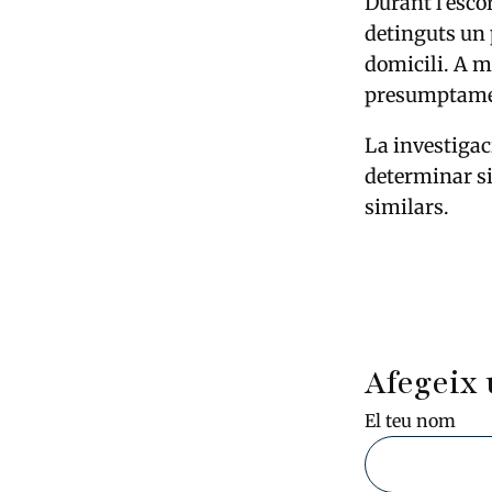
Durant l’escor
detinguts un
domicili. A mé
presumptament
La investigaci
determinar si
similars.
Afegeix 
El teu nom