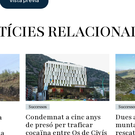
TÍCIES RELACIONA
Successos
Successo
Condemnat a cinc anys
Dues a
a
de presó per traficar
munta
cocaïna entre Os de Civís
rescat
 a