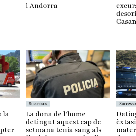
i Andorra
excur
desori
Casa
Successo
Successos
Detin
La dona de l'home
 la
èxtasi
detingut aquest cap de
materi
setmana tenia sang als
òpter