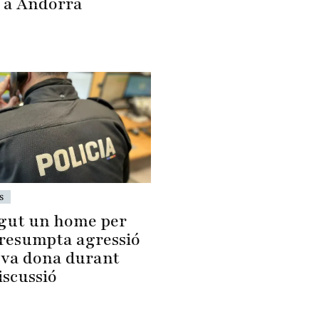
 a Andorra
s
gut un home per
resumpta agressió
seva dona durant
iscussió