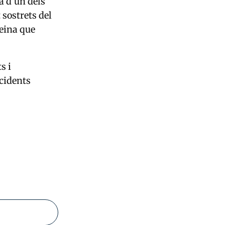
ta d’un dels
sostrets del
 eina que
s i
ncidents