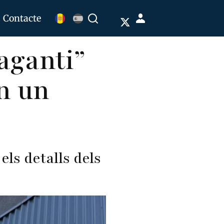
Menú
Contacte
Buscar
de
aganti”
cuenta
de
n un
usuario
els detalls dels