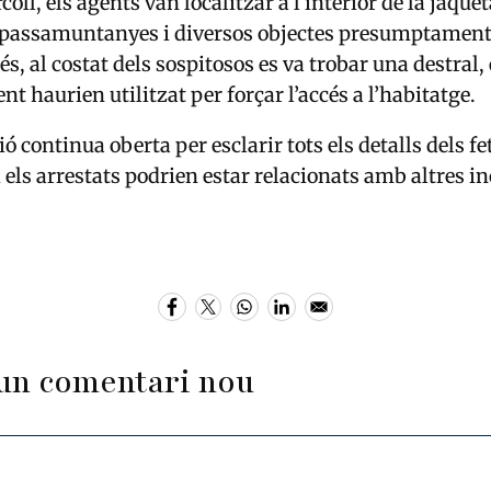
coll, els agents van localitzar a l’interior de la jaque
 passamuntanyes i diversos objectes presumptament 
s, al costat dels sospitosos es va trobar una destral,
 haurien utilitzat per forçar l’accés a l’habitatge.
ó continua oberta per esclarir tots els detalls dels fet
 els arrestats podrien estar relacionats amb altres i
un comentari nou