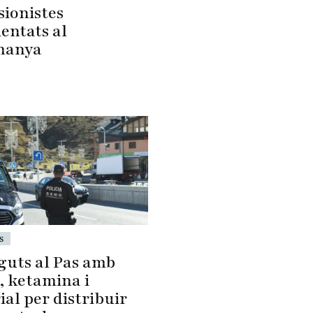
sionistes
entats al
manya
s
guts al Pas amb
, ketamina i
al per distribuir