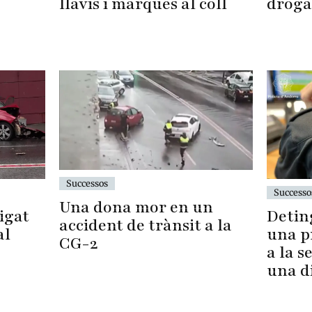
droga
llavis i marques al coll
Successos
Successo
Una dona mor en un
Detin
igat
accident de trànsit a la
una p
al
CG-2
a la 
una d