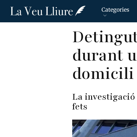
Categories
Vés
Detingut
al
contingut
durant u
domicili
La investigació 
fets