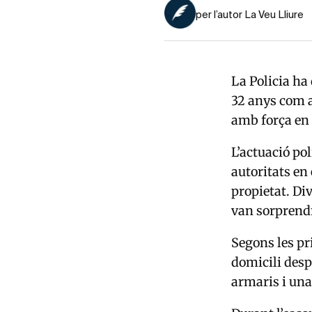
per l’autor La Veu Lliure
La Policia ha
32 anys com a
amb força en 
L’actuació pol
autoritats en
propietat. Div
van sorprendr
Segons les pr
domicili desp
armaris i una