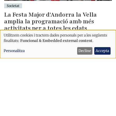
Societat
La Festa Major d'Andorra la Vella
amplia la programació amb més
activitats per a totes les edats
Utilitzem cookies i tractem dades personals per a les següents
Andorra La Vella
Ús
finalitats:
Funcional & Embedded external content
.
de
Personalitza
Decline
Accepta
dades
personals
i
cookies
Societat