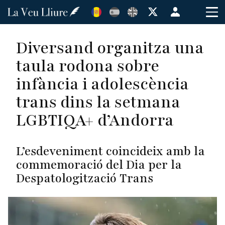
Vés
Menú
al
de
contingut
cuenta
Diversand organitza una
de
taula rodona sobre
usuario
infància i adolescència
trans dins la setmana
LGBTIQA+ d’Andorra
L’esdeveniment coincideix amb la
commemoració del Dia per la
Despatologització Trans