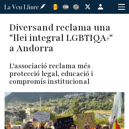
Vés
Menú
al
de
contingut
cuenta
Diversand reclama una
de
"llei integral LGBTIQA+"
usuario
a Andorra
L’associació reclama més
protecció legal, educació i
compromís institucional