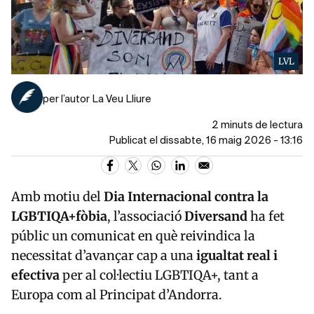
LVL
per l’autor La Veu Lliure
2 minuts de lectura
Publicat el dissabte, 16 maig 2026 - 13:16
Amb motiu del
Dia Internacional contra la
LGBTIQA+fòbia
, l’associació
Diversand
ha fet
públic un comunicat en què reivindica la
necessitat d’avançar cap a una
igualtat real i
efectiva
per al col·lectiu LGBTIQA+, tant a
Europa com al Principat d’Andorra.