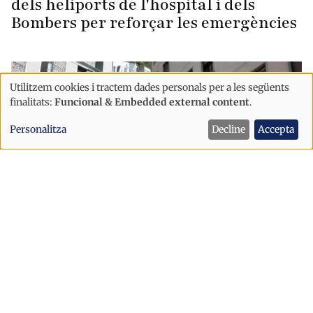
dels heliports de l'hospital i dels
Bombers per reforçar les emergències
Utilitzem cookies i tractem dades personals per a les següents
Ús
finalitats:
Funcional & Embedded external content
.
de
Personalitza
Decline
Accepta
dades
personals
i
cookies
Societat
Habitatge
Un beneficiari renuncia a l'ajut del
programa per accedir al primer
habitatge de propietat