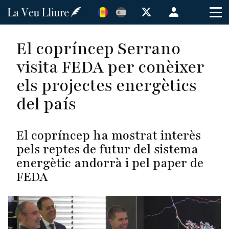
Vés
Menú
al
de
contingut
cuenta
El copríncep Serrano
de
visita FEDA per conèixer
usuario
els projectes energètics
del país
El copríncep ha mostrat interès
pels reptes de futur del sistema
energètic andorrà i pel paper de
FEDA