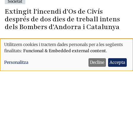
Societat
Extingit l'incendi d'Os de Civís
després de dos dies de treball intens
dels Bombers d'Andorra i Catalunya
Utilitzem cookies i tractem dades personals per a les següents
Ús
finalitats:
Funcional & Embedded external content
.
de
Personalitza
Decline
Accepta
dades
personals
i
cookies
Sanitat
Societat
El Col·legi Oficial de Fisioterapeutes