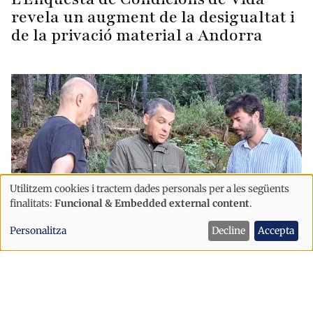
revela un augment de la desigualtat i
de la privació material a Andorra
Utilitzem cookies i tractem dades personals per a les següents
Ús
finalitats:
Funcional & Embedded external content
.
de
Personalitza
Decline
Accepta
dades
Societat
personals
Cairat impulsa la gestió forestal de
i
Juberri per reduir el risc d'incendis
cookies