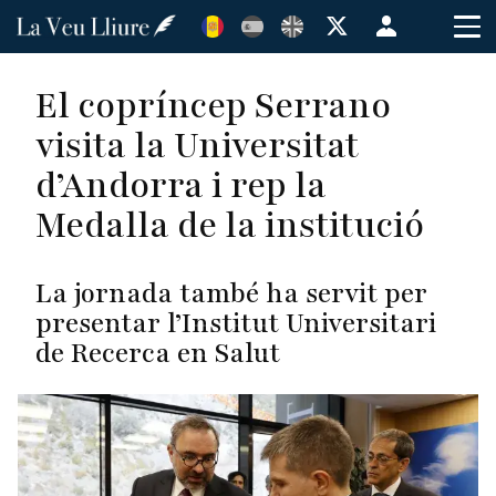
Vés
Menú
al
de
contingut
cuenta
El copríncep Serrano
de
visita la Universitat
usuario
d’Andorra i rep la
Medalla de la institució
La jornada també ha servit per
presentar l’Institut Universitari
de Recerca en Salut