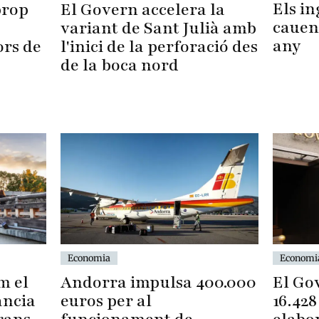
Els i
prop
El Govern accelera la
cauen
variant de Sant Julià amb
any
ors de
l'inici de la perforació des
de la boca nord
Economia
Economi
Andorra impulsa 400.000
El Go
m el
euros per al
16.428
ància