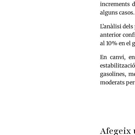
increments d
alguns casos.
L’anàlisi del
anterior con
al 10% en el 
En canvi, en
estabilitzac
gasolines, m
moderats per
Afegeix 