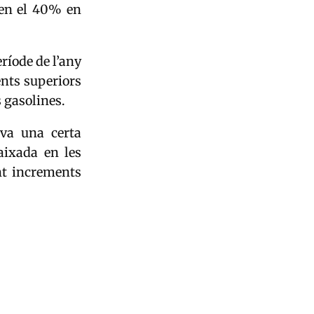
ren el 40% en
ríode de l’any
nts superiors
s gasolines.
rva una certa
aixada en les
nt increments