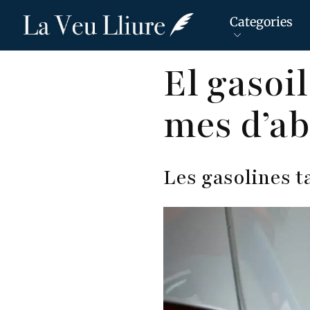
Categories
Vés
El gasoil
al
contingut
mes d’ab
Les gasolines t