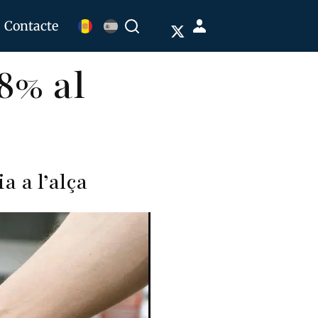
Menú
Contacte
Buscar
de
,8% al
cuenta
de
usuario
 a l’alça