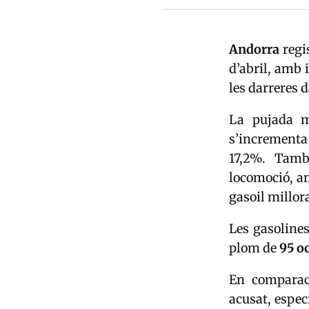
Andorra
regi
d’abril, amb 
les darreres 
La pujada mé
s’incrementa 
17,2%. Tamb
locomoció, am
gasoil millora
Les gasoline
plom de
95 o
En comparaci
acusat, espec