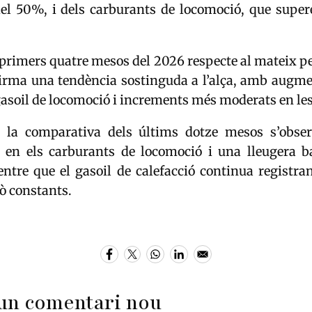
el 50%, i dels carburants de locomoció, que supe
s primers quatre mesos del 2026 respecte al mateix pe
firma una tendència sostinguda a l’alça, amb augme
gasoil de locomoció i increments més moderats en le
 la comparativa dels últims dotze mesos s’obse
ió en els carburants de locomoció i una lleugera b
entre que el gasoil de calefacció continua registra
ò constants.
un comentari nou