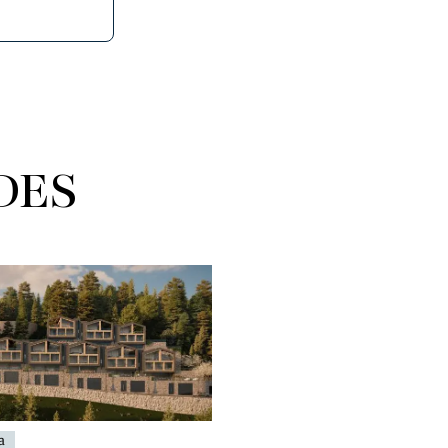
DES
a