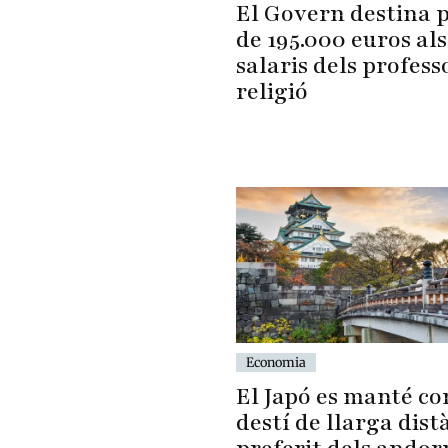
El Govern destina 
de 195.000 euros als
salaris dels profess
religió
Economia
El Japó es manté co
destí de llarga dist