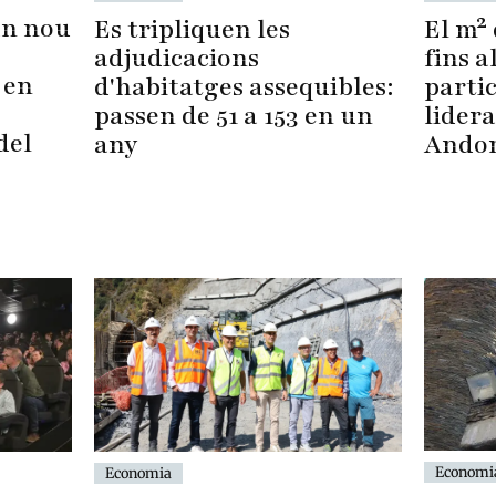
un nou
Es tripliquen les
El m² 
adjudicacions
fins a
 en
d'habitatges assequibles:
parti
,
passen de 51 a 153 en un
lidera
del
any
Ando
Economi
Economia