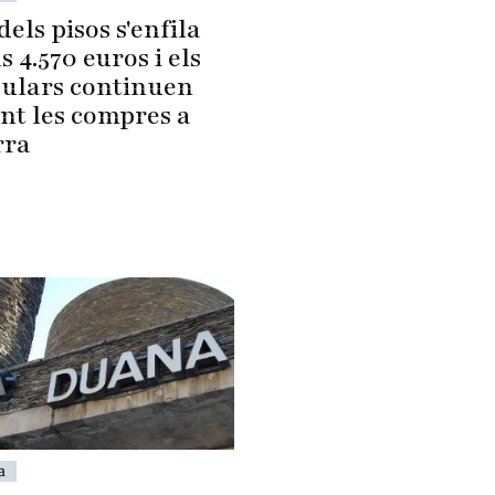
dels pisos s'enfila
ls 4.570 euros i els
culars continuen
nt les compres a
rra
a