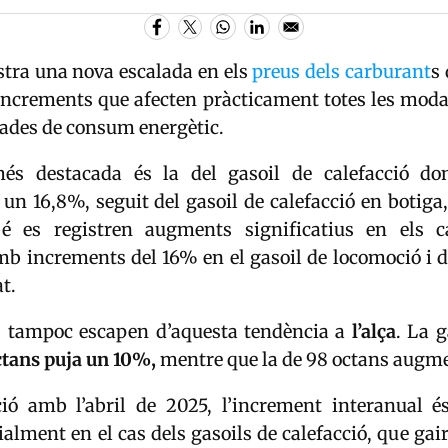
stra una nova escalada en els
preus dels carburant
s
increments que afecten pràcticament totes les moda
dades de consum energètic.
s destacada és la del gasoil de calefacció dom
un 16,8%, seguit del gasoil de calefacció en botiga
é es registren augments significatius en els c
b increments del 16% en el gasoil de locomoció i d
t.
s tampoc escapen d’aquesta tendència a
l’alça
. La 
ctans puja un 10%,
mentre que la de 98 octans augm
ó amb l’abril de 2025, l’increment interanual 
ialment en el cas dels gasoils de calefacció, que gai