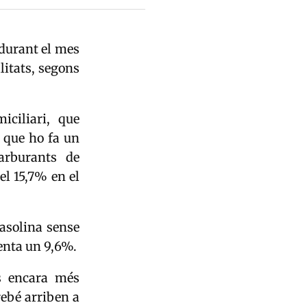
 durant el mes
litats, segons
iciliari, que
, que ho fa un
arburants de
el 15,7% en el
gasolina sense
enta un 9,6%.
és encara més
rebé arriben a