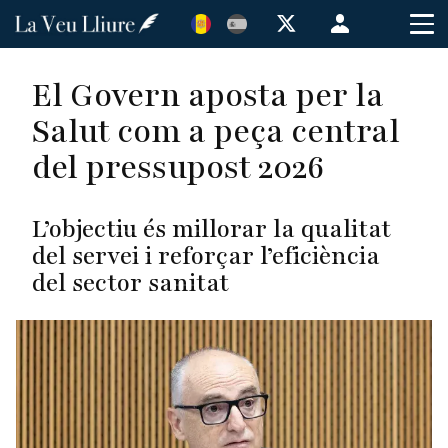
Vés
Menú
al
de
contingut
cuenta
El Govern aposta per la
de
Salut com a peça central
usuario
del pressupost 2026
L’objectiu és millorar la qualitat
del servei i reforçar l’eficiència
del sector sanitat