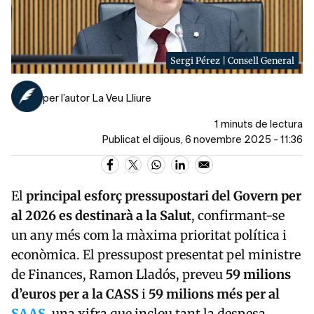
Sergi Pérez | Consell General
per l’autor La Veu Lliure
1 minuts de lectura
Publicat el dijous, 6 novembre 2025 - 11:36
El
principal esforç pressupostari del Govern per
al 2026 es destinarà a la Salut
, confirmant-se
un any més com la màxima prioritat política i
econòmica. El pressupost presentat pel ministre
de Finances, Ramon Lladós, preveu
59 milions
d’euros per a la CASS
i
59 milions més per al
SAAS
, una xifra que inclou tant la despesa