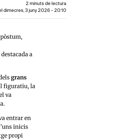
2 minuts de lectura
el dimecres, 3 juny 2026 - 20:10
l pòstum,
ó destacada a
 dels
grans
 figuratiu, la
el va
a.
va entrar en
’uns inicis
tge propi