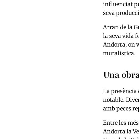
influenciat p
seva producci
Arran de la Gu
la seva vida 
Andorra, on v
muralística.
Una obr
La presència 
notable. Dive
amb peces rep
Entre les més
Andorra la Ve