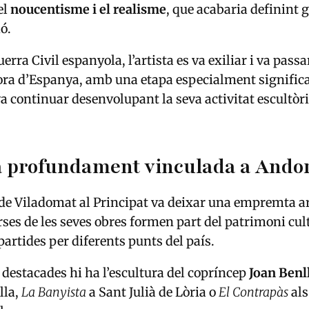
el
noucentisme i el realisme
, que acabaria definint g
ó.
erra Civil espanyola, l’artista es va exiliar i va pass
fora d’Espanya, amb una etapa especialment significa
a continuar desenvolupant la seva activitat escultòri
a profundament vinculada a Ando
de Viladomat al Principat va deixar una empremta ar
rses de les seves obres formen part del patrimoni cul
artides per diferents punts del país.
 destacades hi ha l’escultura del copríncep
Joan Benl
lla,
La Banyista
a Sant Julià de Lòria o
El Contrapàs
als