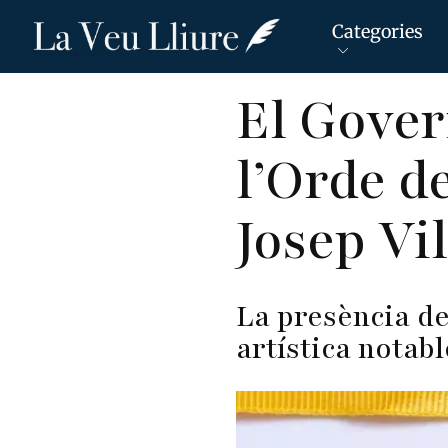
Categories
Vés
El Gover
al
contingut
l’Orde d
Josep Vi
La presència de
artística notabl