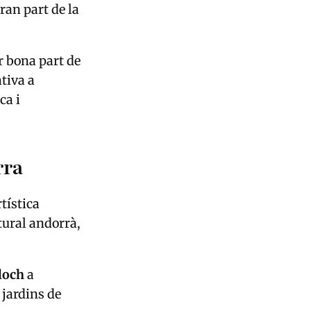
ran part de la
ar bona part de
tiva a
ca i
rra
tística
tural andorrà,
loch
a
 jardins de