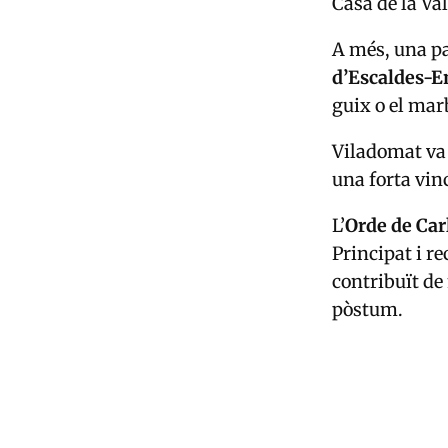
Casa de la Val
A més, una pa
d’Escaldes-
guix o el marb
Viladomat va 
una forta vin
L’
Orde de Ca
Principat i r
contribuït de
pòstum.