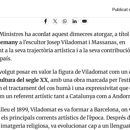
Publicat 
 Ministres ha acordat aquest dimecres atorgar, a títo
rlemany
a l’escultor
Josep Viladomat i Massanas
, en
a la seva trajectòria artística i a la seva contribuci
 país.
volgut posar en valor la figura de Viladomat com un
ultura del segle XX
, amb una obra marcada per l’estil
en el tractament del cos humà i una expressivitat que 
m un referent artístic tant a Catalunya com a Andorr
leu el 1899, Viladomat es va formar a Barcelona, on 
ls principals corrents artístics de l’època. Després d
a imatgeria religiosa, va evolucionar cap a un llengua