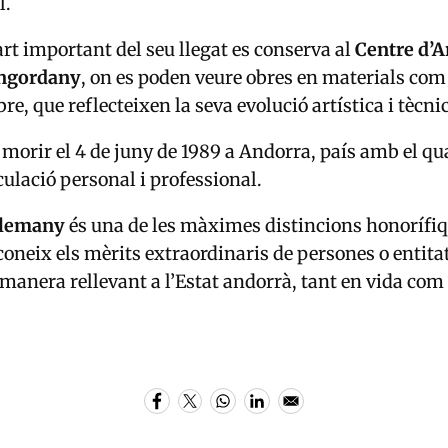
l.
rt important del seu llegat es conserva al
Centre d’A
Engordany
, on es poden veure obres en materials com 
re, que reflecteixen la seva evolució artística i tècni
morir el 4 de juny de 1989 a Andorra, país amb el q
culació personal i professional.
rlemany
és una de les màximes distincions honorífiq
econeix els mèrits extraordinaris de persones o entit
 manera rellevant a l’Estat andorrà, tant en vida com 