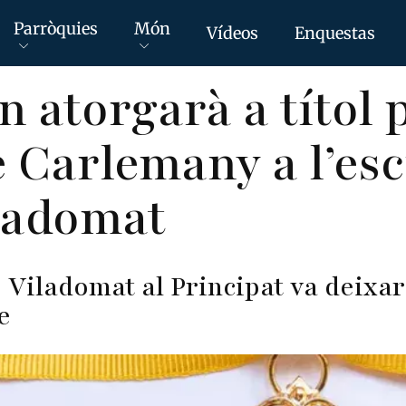
Parròquies
Món
Vídeos
Enquestas
n atorgarà a títol
e Carlemany a l’esc
ladomat
 Viladomat al Principat va deix
e