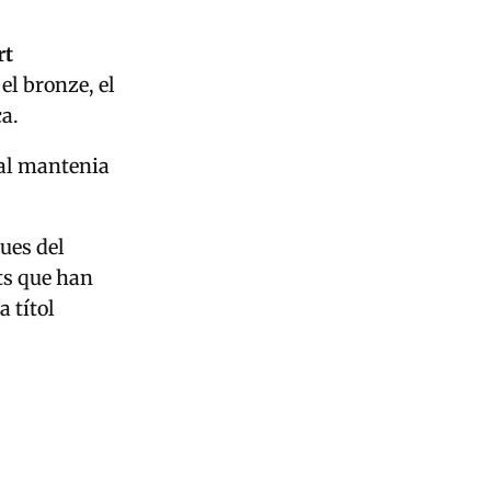
rt
el bronze, el
ca.
ual mantenia
ues del
ats que han
a títol