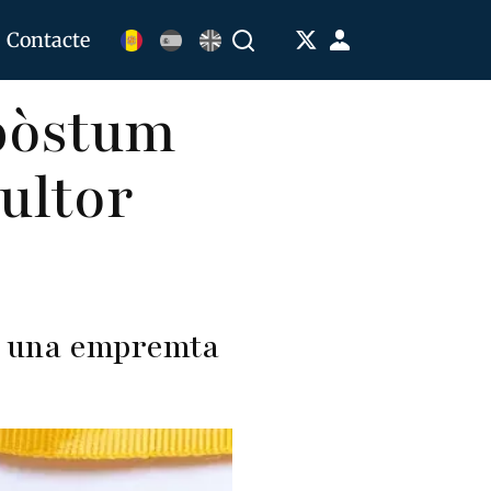
Menú
Contacte
Buscar
de
 pòstum
cuenta
de
ultor
usuario
ar una empremta