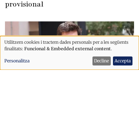
provisional
Utilitzem cookies i tractem dades personals per a les següents
Ús
finalitats:
Funcional & Embedded external content
.
de
Personalitza
Decline
Accepta
dades
personals
i
cookies
Política
Sant Julià afronta la festa major amb
un dispositiu de seguretat reforçat
després dels incidents d’Escaldes
Sant Julià