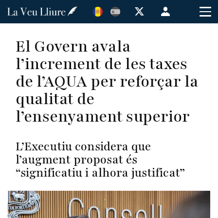
Vés
Menú
al
de
contingut
cuenta
El Govern avala
de
l’increment de les taxes
usuario
de l’AQUA per reforçar la
qualitat de
l’ensenyament superior
L’Executiu considera que
l’augment proposat és
“significatiu i alhora justificat”